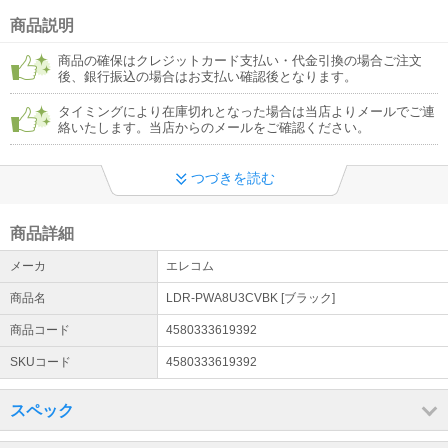
詳細はこちら
商品説明
電話受付休止について
商品の確保はクレジットカード支払い・代金引換の場合ご注文
現在、電話受付を休止しております。お問い合わせフォームをご利
後、銀行振込の場合はお支払い確認後となります。
用ください。店舗営業・出荷・メールでのお問合せは通常どおり対
応しております。ご不便おかけいたしますが何卒よろしくお願いい
タイミングにより在庫切れとなった場合は当店よりメールでご連
たします
絡いたします。当店からのメールをご確認ください。
詳細はこちら
つづきを読む
冷蔵庫・洗濯機・大型テレビ等の【設置サービス】でのお届けにつ
いて
★商品により、「開梱設置が必須」の商品と「配送のみ」をご選択
商品詳細
いただける商品があります。★倉庫に在庫があっても発送やお届け
までにお時間がかかります★下見必須・推奨の商品があります。
メーカ
エレコム
詳細はこちら
商品名
LDR-PWA8U3CVBK [ブラック]
商品コード
4580333619392
SKUコード
4580333619392
スペック