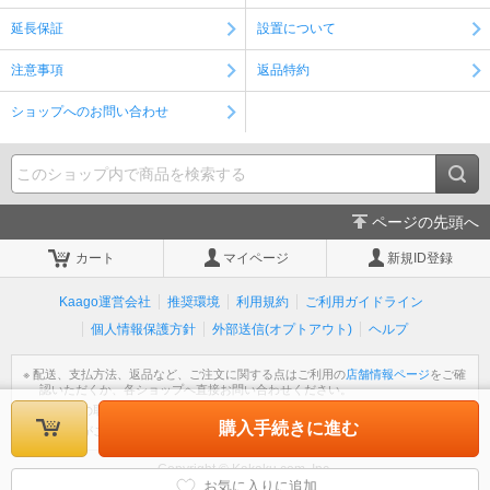
延長保証
設置について
注意事項
返品特約
ショップへのお問い合わせ
ページの先頭へ
カート
マイページ
新規ID登録
Kaago運営会社
推奨環境
利用規約
ご利用ガイドライン
個人情報保護方針
外部送信(オプトアウト)
ヘルプ
※ 配送、支払方法、返品など、ご注文に関する点はご利用の
店舗情報ページ
をご確
認いただくか、各ショップへ直接お問い合わせください。
※ 個人情報の取扱いについては
個人情報保護方針
をご覧ください。
購入手続きに進む
※ 不明な点がございましたら
ヘルプ
をご覧ください。
Copyright © Kakaku.com, Inc.
All Rights Reserved.
お気に入りに追加