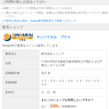
ご利用の前にお読みください
※ 掲載しているすべての情報は万全の保障をいたしかねます。
※ ご購入の前にはスペック・付属品・画像など詳細な商品情報を必ず各メーカーでご確認
ください。
※
不適切な商品の場合、Kaago運営事務局まで通報ください
販売ショップ
サンバイカル プラス
Kaago内で家電をメインに販売しています。
運営法人
株式会社シンシア
〒550-0002大阪府
大阪市西区
江戸堀2-1-1
江戸
住所
堀センタービル9F
店舗責任者
水口 史
１０：００～１２：３０ １３：３０～１５：
営業時間
００
定休日
土・日・祝
またこのショップを利用したいですか？
100
はい：
%
（投稿数
48
件）