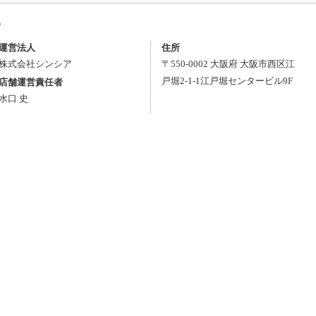
。
運営法人
住所
株式会社シンシア
〒
550-0002
大阪府
大阪市西区
江
戸堀2-1-1
江戸堀センタービル9F
店舗運営責任者
水口 史