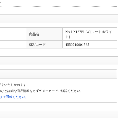
。
NA-LX127EL-W [マットホワイ
商品名
ト]
SKUコード
4550719001585
証をいたしかねます。
像など詳細な商品情報を必ず各メーカーでご確認ください。
局まで通報ください。