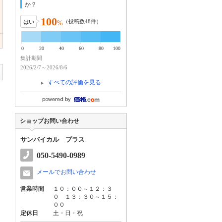
か？
100
（投稿数
48
件）
はい
%
0
20
40
60
80
100
集計期間
2026/2/7～2026/8/6
すべての評価を見る
ショップお問い合わせ
サンバイカル プラス
050-5490-0989
メールでお問い合わせ
営業時間
１０：００～１２：３
０ １３：３０～１５：
００
定休日
土・日・祝