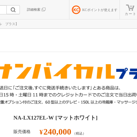
詳細検索
KC
ポイントが使えます
カート
カル プラス】
NA-LX127EL-W [マットホワイト]
240,000
¥
販売価格
（税込）