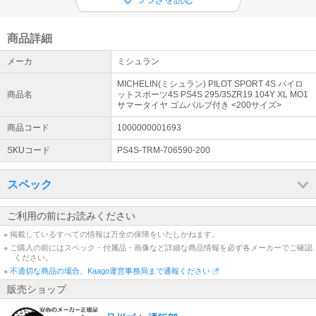
◆ ご購入についての注意事項
①全品メーカー取寄せの為、在庫有り表示でもご注文のタイミング
で、欠品・生産待ち（約1ヶ月以上）の場合がございます。 ②店頭
商品詳細
販売・取付作業・お車との適合確認は出来ません。
メーカ
ミシュラン
◆ お問い合わせ
MICHELIN(ミシュラン) PILOT SPORT 4S パイロ
電話での問合せはご遠慮ください。 メールでのご回答は随時行いま
商品名
ットスポーツ4S PS4S 295/35ZR19 104Y XL MO1
す。【！円滑な業務環境へのご協力をお願いいたします！】※土日祝
サマータイヤ ゴムバルブ付き <200サイズ>
休業
商品コード
1000000001693
SKUコード
PS4S-TRM-706590-200
スペック
ご利用の前にお読みください
※ 掲載しているすべての情報は万全の保障をいたしかねます。
※ ご購入の前にはスペック・付属品・画像など詳細な商品情報を必ず各メーカーでご確認
ください。
※
不適切な商品の場合、Kaago運営事務局まで通報ください
販売ショップ