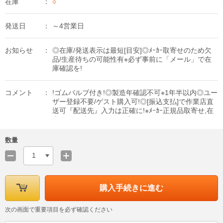
在庫
○
発送日
～4営業日
お知らせ
◎在庫/発送表示は最短[目安]◎ﾒｰｶｰ取寄せのため欠
品/生産待ちの可能性有※必ず事前に「メール」で在
庫確認を!
コメント
!ゴムバルブ付き!◎製造年確認不可※1年半以内◎ユー
ザー登録不要/ゲスト購入可!◎[振込支払]で作業店直
送可『配送先』入力は正確に!※ﾒｰｶｰ正規品取寄せ,在
庫/発送日表示は最短[目安]
数量
1
購入手続きに進む
次の画面で重要項目を必ず確認ください