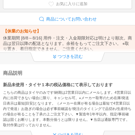
お気に入りに追加
商品についてお問い合わせ
【休業のお知らせ】
休業期間 [8/8～8/16] 用件・注文・入金期限対応は明けより順次。商
品は翌日以降の配送となります。余裕をもってご注文下さい。 ※取
り置き、着日指定できません。ご注意ください。
つづきを読む
【※重要※】
①ご注文から1週間以上の取り置き不可（時間/置配指定もできませ
ん）②お問合せは「メール」でお願い致します。③お支払い方法・
商品説明
注文内容の変更、電話注文は出来ません。
新品未使用・タイヤ１本の税込価格にて表示しております
【※重要※】
こちらの商品はタイヤのみです!納期は2営業日以内にメールします。4営業日以
@kaago.comドメインを 必ず受信許可してください！ ※発送のご連
内に出荷できない場合に限り、キャンセル可。※メーカー取寄のため在庫/発送
絡、入金先の案内メールが確認出来なくなる為
日表示は最短[目安]となります。（メーカー在庫が有る場合は最短で4営業日以
内で発送）お急ぎの場合は必ず事前確認を!発注のタイミングで品切れ/生産待ち
◆ 製造年について
の場合が有ることを了承の上ご注文下さい。▼製造年1年半以内、指定/事前確
認は固くお断りします。本数分揃うとは限りません。▼当店は通販専門です。
【製造1年半以内】※製造年、国の指定・事前確認不可、過度に拘る
取付作業は行っておりません。
方は注文をお控え下さい（問い合わせをしても対応できません。）
つづきを読む