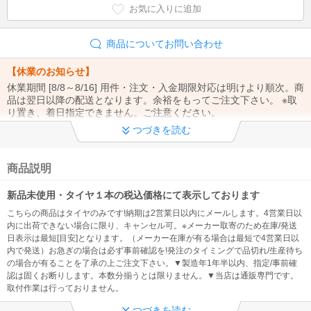
お気に入りに追加
商品についてお問い合わせ
【休業のお知らせ】
休業期間 [8/8～8/16] 用件・注文・入金期限対応は明けより順次。商
品は翌日以降の配送となります。余裕をもってご注文下さい。 ※取
り置き、着日指定できません。ご注意ください。
つづきを読む
【※重要※】
①ご注文から1週間以上の取り置き不可（時間/置配指定もできませ
ん）②お問合せは「メール」でお願い致します。③お支払い方法・
商品説明
注文内容の変更、電話注文は出来ません。
新品未使用・タイヤ１本の税込価格にて表示しております
【※重要※】
こちらの商品はタイヤのみです!納期は2営業日以内にメールします。4営業日以
@kaago.comドメインを 必ず受信許可してください！ ※発送のご連
内に出荷できない場合に限り、キャンセル可。※メーカー取寄のため在庫/発送
絡、入金先の案内メールが確認出来なくなる為
日表示は最短[目安]となります。（メーカー在庫が有る場合は最短で4営業日以
内で発送）お急ぎの場合は必ず事前確認を!発注のタイミングで品切れ/生産待ち
◆ 製造年について
の場合が有ることを了承の上ご注文下さい。▼製造年1年半以内、指定/事前確
認は固くお断りします。本数分揃うとは限りません。▼当店は通販専門です。
【製造1年半以内】※製造年、国の指定・事前確認不可、過度に拘る
取付作業は行っておりません。
方は注文をお控え下さい（問い合わせをしても対応できません。）
つづきを読む