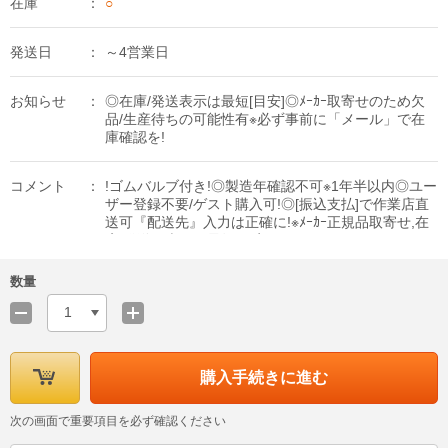
在庫
○
発送日
～4営業日
お知らせ
◎在庫/発送表示は最短[目安]◎ﾒｰｶｰ取寄せのため欠
品/生産待ちの可能性有※必ず事前に「メール」で在
庫確認を!
コメント
!ゴムバルブ付き!◎製造年確認不可※1年半以内◎ユー
ザー登録不要/ゲスト購入可!◎[振込支払]で作業店直
送可『配送先』入力は正確に!※ﾒｰｶｰ正規品取寄せ,在
庫/発送日表示は最短[目安]
数量
1
購入手続きに進む
次の画面で重要項目を必ず確認ください