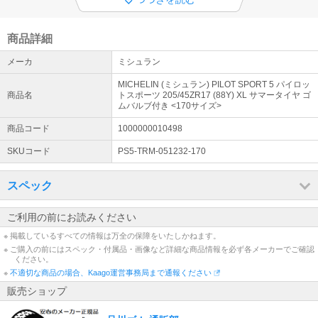
◆ ご購入についての注意事項
①全品メーカー取寄せの為、在庫有り表示でもご注文のタイミング
で、欠品・生産待ち（約1ヶ月以上）の場合がございます。 ②店頭
商品詳細
販売・取付作業・お車との適合確認は出来ません。
メーカ
ミシュラン
◆ お問い合わせ
MICHELIN (ミシュラン) PILOT SPORT 5 パイロッ
電話での問合せはご遠慮ください。 メールでのご回答は随時行いま
商品名
トスポーツ 205/45ZR17 (88Y) XL サマータイヤ ゴ
す。【！円滑な業務環境へのご協力をお願いいたします！】※土日祝
ムバルブ付き <170サイズ>
休業
商品コード
1000000010498
SKUコード
PS5-TRM-051232-170
スペック
ご利用の前にお読みください
※ 掲載しているすべての情報は万全の保障をいたしかねます。
※ ご購入の前にはスペック・付属品・画像など詳細な商品情報を必ず各メーカーでご確認
ください。
※
不適切な商品の場合、Kaago運営事務局まで通報ください
販売ショップ