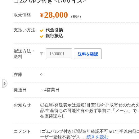
ゴムバルブ付き <170サイズ>
28,000
¥
販売価格
（税込）
支払い方法
代金引換
銀行振込
配送方法・
〒
送料を確認
送料
○
在庫
発送日
～4営業日
お知らせ
◎在庫/発送表示は最短[目安]◎ﾒｰｶｰ取寄せのため
品/生産待ちの可能性有※必ず事前に「メール」で
在庫確認を!
コメント
!ゴムバルブ付き!◎製造年確認不可※1年半以内◎
ーザー登録不要/ゲス
続きを読む