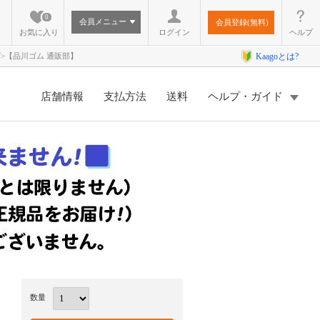
0
会員メニュー
会員登録(無料)
お気に入り
ログイン
ヘルプ
0サイズ>【品川ゴム 通販部】
Kaagoとは?
店舗情報
支払方法
送料
ヘルプ・ガイド
数量