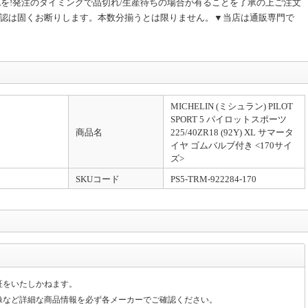
を!発注のタイミングで品切れ/生産待ちの場合が有ることを了承の上ご注文
確認は固くお断りします。本数分揃うとは限りません。▼当店は通販専門で
でのご回答は随時行います。【！円滑な業務環境へのご協力をお願いいたしま
MICHELIN (ミシュラン) PILOT
SPORT 5 パイロットスポーツ
商品名
225/40ZR18 (92Y) XL サマータ
イヤ ゴムバルブ付き <170サイ
ズ>
SKUコード
PS5-TRM-922284-170
証をいたしかねます。
像など詳細な商品情報を必ず各メーカーでご確認ください。