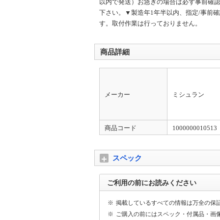
以内で発送）お急ぎの場合は必ず事前確認
下さい。▼製造年1年半以内、指定/事前
◆ お問い合わせ
す。取付作業は行っておりません。
電話での問合せはご遠慮ください。 メール
す！】※土日祝休業
商品詳細
メーカー
ミシュラン
商品コード
1000000010513
スペック
ご利用の前にお読みください
※
掲載しているすべての情報は万全の保
※
ご購入の前にはスペック・付属品・画