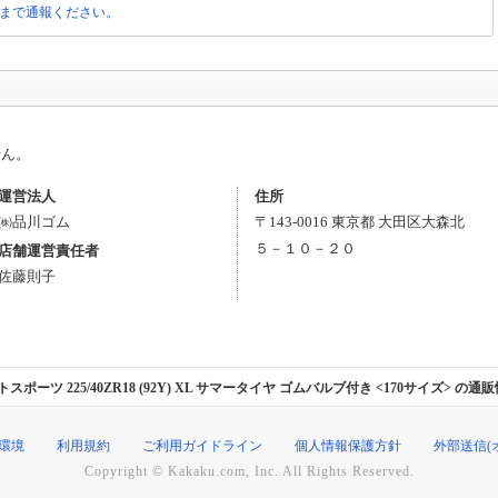
局まで通報ください。
せん。
運営法人
住所
㈱品川ゴム
〒
143-0016
東京都
大田区
大森北
５－１０－２０
店舗運営責任者
佐藤則子
イロットスポーツ 225/40ZR18 (92Y) XL サマータイヤ ゴムバルブ付き <170サイズ> 
環境
利用規約
ご利用ガイドライン
個人情報保護方針
外部送信(
Copyright © Kakaku.com, Inc. All Rights Reserved.