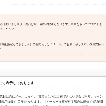
入金期限対応は明けより順次。商品は翌日以降の配送となります。余裕をもってご注文下さ
注意ください。
間/置配指定もできません）②お問合せは「メール」でお願い致します。③お支払い
ん。
してください！ ※発送のご連絡、入金先の案内メールが確認出来なくなる為
前確認不可、過度に拘る方は注文をお控え下さい（問い合わせをしても対応できま
にて表示しております
営業日以内にメールします。4営業日以内に出荷できない場合に限り、キャン
もご注文のタイミングで、欠品・生産待ち（約1ヶ月以上）の場合がございます。
日表示は最短[目安]となります。（メーカー在庫が有る場合は最短で4営業日
出来ません。