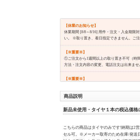
【休業のお知らせ】
休業期間 [8/8～8/16] 用件・注文・
い。 ※取り置き、着日指定できません。ご
【※重要※】
①ご注文から1週間以上の取り置き不可（時
方法・注文内容の変更、電話注文は出来ませ
【※重要※】
@kaago.comドメインを 必ず受信許可
商品説明
◆ 製造年について
【製造1年半以内】※製造年、国の指定・事
新品未使用・タイヤ１本の税込価格
せん。）
◆ ご購入についての注意事項
こちらの商品はタイヤのみです!納期は2
①全品メーカー取寄せの為、在庫有り表示で
セル可。※メーカー取寄のため在庫/発送
②店頭販売・取付作業・お車との適合確認は