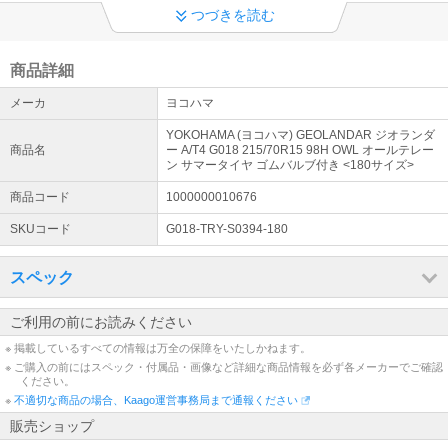
◆ ご購入についての注意事項
つづきを読む
①全品メーカー取寄せの為、在庫有り表示でもご注文のタイミング
で、欠品・生産待ち（約1ヶ月以上）の場合がございます。 ②店頭
販売・取付作業・お車との適合確認は出来ません。
商品詳細
メーカ
ヨコハマ
◆ お問い合わせ
電話での問合せはご遠慮ください。 メールでのご回答は随時行いま
YOKOHAMA (ヨコハマ) GEOLANDAR ジオランダ
す。【！円滑な業務環境へのご協力をお願いいたします！】※土日祝
商品名
ー A/T4 G018 215/70R15 98H OWL オールテレー
ン サマータイヤ ゴムバルブ付き <180サイズ>
休業
商品コード
1000000010676
SKUコード
G018-TRY-S0394-180
スペック
ご利用の前にお読みください
※ 掲載しているすべての情報は万全の保障をいたしかねます。
※ ご購入の前にはスペック・付属品・画像など詳細な商品情報を必ず各メーカーでご確認
ください。
※
不適切な商品の場合、Kaago運営事務局まで通報ください
販売ショップ