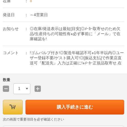
在庫
○
発送日
～4営業日
お知らせ
◎在庫/発送表示は最短[目安]◎ﾒｰｶｰ取寄せのため欠
品/生産待ちの可能性有※必ず事前に「メール」で在
庫確認を!
コメント
!ゴムバルブ付き!◎製造年確認不可※1年半以内◎ユー
ザー登録不要/ゲスト購入可!◎[振込支払]で作業店直
送可『配送先』入力は正確に!※ﾒｰｶｰ正規品取寄せ,在
庫/発送日表示は最短[目安]
数量
1
購入手続きに進む
次の画面で重要項目を必ず確認ください