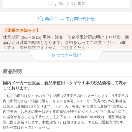
お気に入りに追加
商品についてお問い合わせ
【休業のお知らせ】
休業期間 [8/8～8/16] 用件・注文・入金期限対応は明けより順次。商
品は翌日以降の配送となります。余裕をもってご注文下さい。 ※取
り置き、着日指定できません。ご注意ください。
つづきを読む
【※重要※】
①ご注文から1週間以上の取り置き不可（時間/置配指定もできませ
ん）②お問合せは「メール」でお願い致します。③お支払い方法・
商品説明
注文内容の変更、電話注文は出来ません。
国内メーカー正規品、新品未使用・タイヤ１本の税込価格にて表示
【※重要※】
しております。
@kaago.comドメインを 必ず受信許可してください！ ※発送のご連
こちらの商品はタイヤのみです!納期は2営業日以内にメールします。4営業日以
絡、入金先の案内メールが確認出来なくなる為
内に出荷できない場合に限り、キャンセル可。※メーカー取寄のため在庫/発送
日表示は最短[目安]となります。（メーカー在庫が有る場合は最短で4営業日以
◆ 製造年について
内で発送）お急ぎの場合は必ず事前確認を!発注のタイミングで品切れ/生産待ち
の場合が有ることを了承の上ご注文下さい。▼製造年1年半以内、指定/事前確
【製造1年半以内】※製造年、国の指定・事前確認不可、過度に拘る
認は固くお断りします。本数分揃うとは限りません。▼当店は通販専門です。
方は注文をお控え下さい（問い合わせをしても対応できません。）
取付作業は行っておりません。