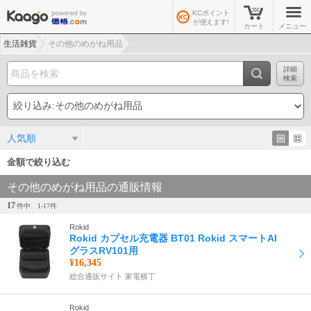
KCポイント
が使えます!
カート
メニュー
生活雑貨
その他のめがね用品
詳細
検索
人気順
金額で絞り込む
その他のめがね用品の通販情報
17
件中
1-
17
件
Rokid
Rokid カプセル充電器 BT01 Rokid スマートAI
グラスRV101用
¥16,345
総合通販サイト 家電横丁
Rokid