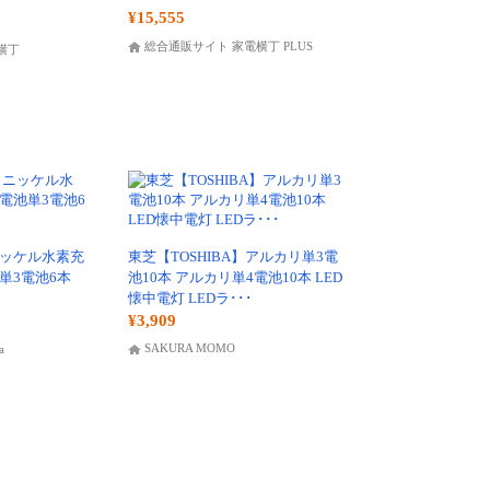
¥15,555
総合通販サイト 家電横丁 PLUS
横丁
ニッケル水素充
東芝【TOSHIBA】アルカリ単3電
単3電池6本
池10本 アルカリ単4電池10本 LED
懐中電灯 LEDラ･･･
¥3,909
SAKURA MOMO
a