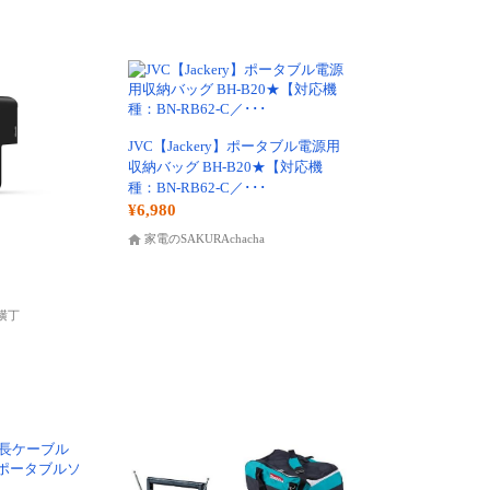
JVC【Jackery】ポータブル電源用
収納バッグ BH-B20★【対応機
種：BN-RB62-C／･･･
¥6,980
家電のSAKURAchacha
横丁