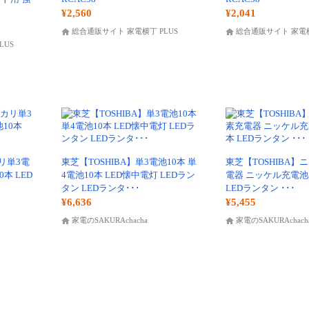
¥2,560
¥2,041
総合通販サイト 家電横丁 PLUS
総合通販サイト 家電
LUS
カリ単3電
東芝【TOSHIBA】単3電池10本 単
東芝【TOSHIBA】
本 LED
4電池10本 LED懐中電灯 LEDラン
電器 ニッケル充電池
タン LEDランタ･･･
LEDランタン ･･･
¥6,636
¥5,455
家電のSAKURAchacha
家電のSAKURAchach