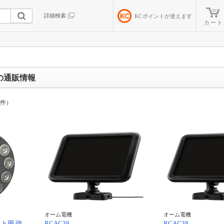
詳細検索
KC
ポイントが使えます
カート
の通販情報
件）
オーム電機
オーム電機
イト用 強
RCAC38
RCAC38