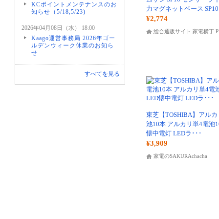
KCポイントメンテナンスのお
力マグネットベース SP10
知らせ（5/18,5/23)
¥2,774
2026年04月08日（水） 18:00
総合通販サイト 家電横丁 P
Kaago運営事務局 2026年ゴー
ルデンウィーク休業のお知ら
せ
すべてを見る
東芝【TOSHIBA】アル
池10本 アルカリ単4電池10
懐中電灯 LEDラ･･･
¥3,909
家電のSAKURAchacha