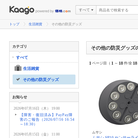
すべて
トップ
生活雑貨
その他の防災グッズ
カテゴリ
その他の防災グッズ
すべて
1
1
18
18
ページ目（
～
件/全
生活雑貨
その他の防災グッズ
お知らせ
2026年07月16日（木） 19:00
【障害・復旧済み】PayPay障
害のご報告（2026/07/16 16:54
～18:30）
ムサシ
2026年05月15日（金） 11:00
ムサシ SP10 センサーラ