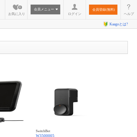
0
会員メニュー
会員登録(無料)
お気に入り
ログイン
ヘルプ
Kaagoとは?
SwitchBot
W3500005