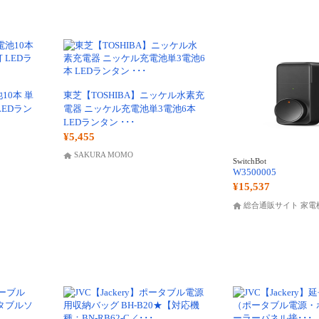
10本 単
東芝【TOSHIBA】ニッケル水素充
LEDラン
電器 ニッケル充電池単3電池6本
LEDランタン ･･･
¥5,455
SAKURA MOMO
SwitchBot
W3500005
¥15,537
総合通販サイト 家電