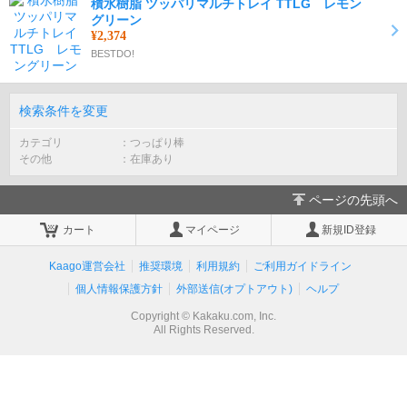
積水樹脂 ツッパリマルチトレイ TTLG レモン
グリーン
¥2,374
BESTDO!
検索条件を変更
カテゴリ
つっぱり棒
その他
在庫あり
ページの先頭へ
カート
マイページ
新規ID登録
Kaago運営会社
推奨環境
利用規約
ご利用ガイドライン
個人情報保護方針
外部送信(オプトアウト)
ヘルプ
Copyright © Kakaku.com, Inc.
All Rights Reserved.