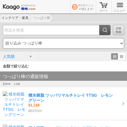
KCポイント
が使えます!
カート
メニュー
インテリア・家具
つっぱり棒
詳細
検索
人気順
金額で絞り込む
つっぱり棒の通販情報
2
件中
1-
2
件
積水樹脂 ツッパリマルチトレイ TTSG レモン
グリーン
¥1,518
BESTDO!