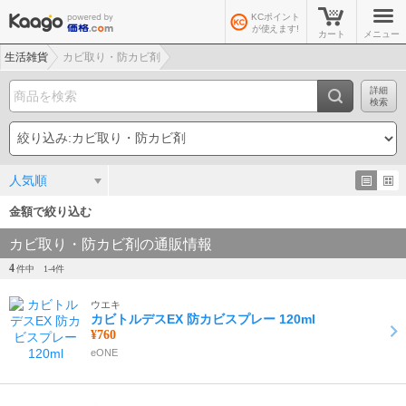
KCポイント
が使えます!
カート
メニュー
生活雑貨
カビ取り・防カビ剤
詳細
検索
人気順
金額で絞り込む
カビ取り・防カビ剤の通販情報
4
件中
1-
4
件
ウエキ
カビトルデスEX 防カビスプレー 120ml
¥760
eONE