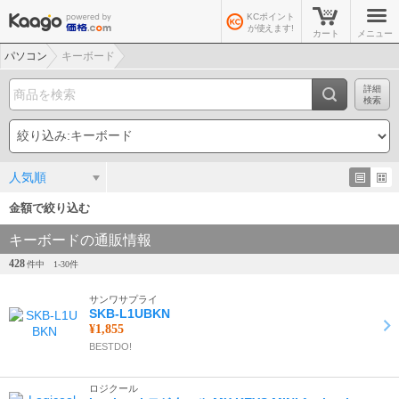
KCポイント
が使えます!
カート
メニュー
パソコン
キーボード
詳細
検索
人気順
金額で絞り込む
キーボードの通販情報
428
件中
1-
30
件
サンワサプライ
SKB-L1UBKN
¥1,855
BESTDO!
ロジクール