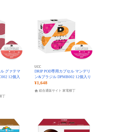
UCC
セル グァテマ
DRIP POD専用カプセル マンデリ
002 12個入
ン&ブラジル DPMB002 12個入り
¥1,648
総合通販サイト 家電横丁
横丁