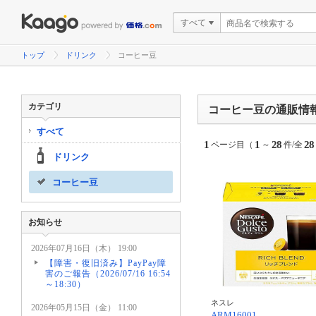
すべて
トップ
ドリンク
コーヒー豆
カテゴリ
コーヒー豆の通販情
すべて
1
1
28
28
ページ目（
～
件/全
ドリンク
コーヒー豆
お知らせ
2026年07月16日（木） 19:00
【障害・復旧済み】PayPay障
害のご報告（2026/07/16 16:54
～18:30）
ネスレ
2026年05月15日（金） 11:00
ARM16001