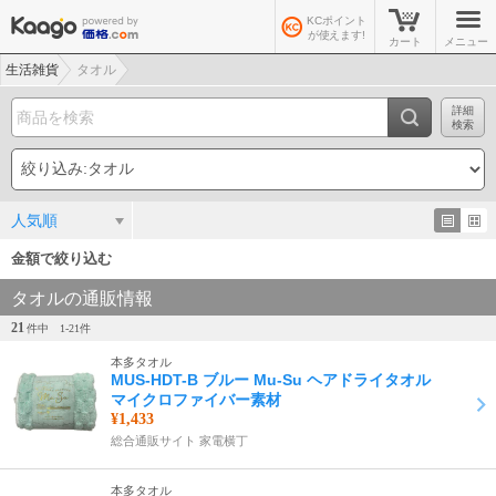
KCポイント
が使えます!
カート
メニュー
生活雑貨
タオル
詳細
検索
人気順
金額で絞り込む
タオルの通販情報
21
件中
1-
21
件
本多タオル
MUS-HDT-B ブルー Mu-Su ヘアドライタオル
マイクロファイバー素材
¥1,433
総合通販サイト 家電横丁
本多タオル