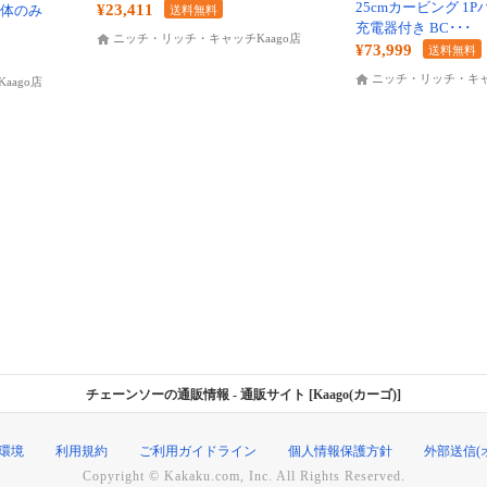
25cmカービング 1
¥23,411
 本体のみ
送料無料
充電器付き BC･･･
ニッチ・リッチ・キャッチKaago店
¥73,999
送料無料
ニッチ・リッチ・キャッ
aago店
チェーンソーの通販情報
- 通販サイト [Kaago(カーゴ)]
環境
利用規約
ご利用ガイドライン
個人情報保護方針
外部送信(
Copyright © Kakaku.com, Inc. All Rights Reserved.