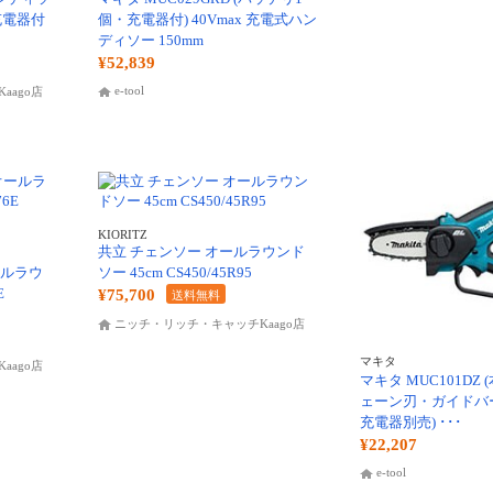
充電器付
個・充電器付) 40Vmax 充電式ハン
ディソー 150mm
¥52,839
e-tool
aago店
KIORITZ
共立 チェンソー オールラウンド
ールラウ
ソー 45cm CS450/45R95
E
¥75,700
送料無料
ニッチ・リッチ・キャッチKaago店
マキタ
aago店
マキタ MUC101DZ
ェーン刃・ガイドバー
充電器別売) ･･･
¥22,207
e-tool