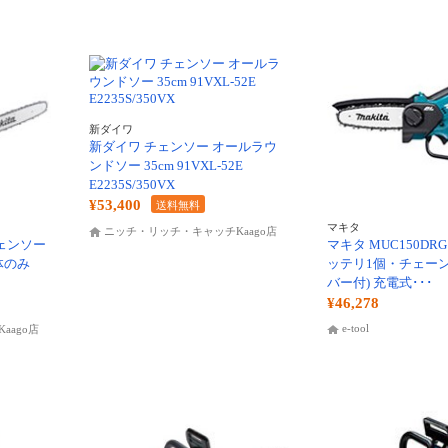
新ダイワ
新ダイワ チェンソー オールラウ
ンドソー 35cm 91VXL-52E
E2235S/350VX
¥53,400
送料無料
マキタ
ニッチ・リッチ・キャッチKaago店
チェンソー
マキタ MUC150DR
本体のみ
ッテリ1個・チェー
バー付) 充電式･･･
¥46,278
e-tool
aago店