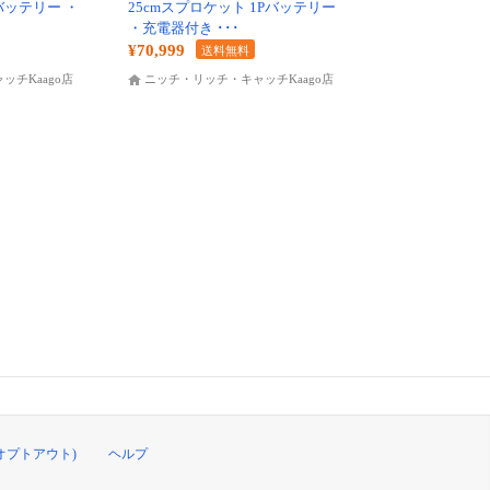
Pバッテリー ・
25cmスプロケット 1Pバッテリー
・充電器付き ･･･
¥70,999
送料無料
チKaago店
ニッチ・リッチ・キャッチKaago店
オプトアウト)
ヘルプ