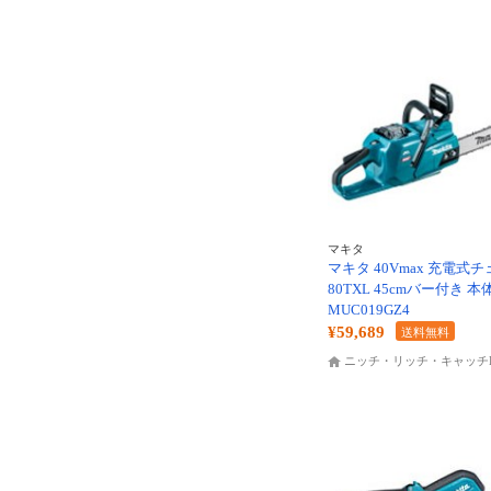
マキタ
マキタ 40Vmax 充電式
80TXL 45cmバー付き 
MUC019GZ4
¥59,689
送料無料
ニッチ・リッチ・キャッチK