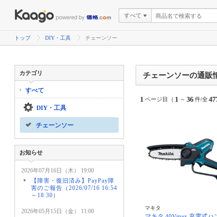
すべて
トップ
DIY・工具
チェーンソー
カテゴリ
チェーンソーの通販
すべて
1
1
36
47
ページ目（
～
件/全
DIY・工具
チェーンソー
お知らせ
2026年07月16日（木） 19:00
【障害・復旧済み】PayPay障
害のご報告（2026/07/16 16:54
～18:30）
マキタ
2026年05月15日（金） 11:00
マキタ 40Vmax 充電式