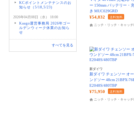
KCポイントメンテナンスのお
ー 150mm バッテリー・
知らせ（5/18,5/23)
き MUC029GRD
¥54,832
2026年04月08日（水） 18:00
送料無料
Kaago運営事務局 2026年ゴー
ニッチ・リッチ・キャッチK
ルデンウィーク休業のお知ら
せ
すべてを見る
新ダイワ
新ダイワ チェンソー オ
ンドソー 48cm 21BPX-76
E2048S/480TBP
¥75,950
送料無料
ニッチ・リッチ・キャッチK