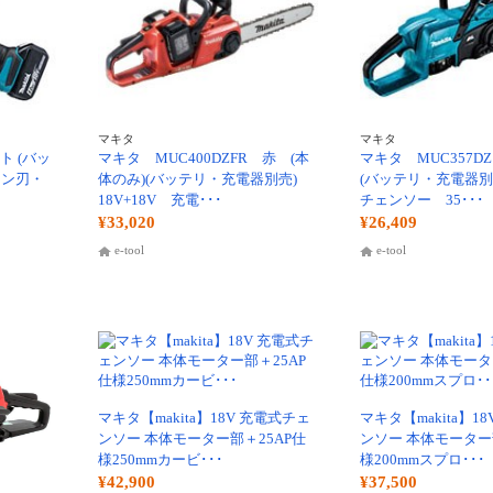
マキタ
マキタ
ト (バッ
マキタ MUC400DZFR 赤 (本
マキタ MUC357D
ーン刃・
体のみ)(バッテリ・充電器別売)
(バッテリ・充電器別
18V+18V 充電･･･
チェンソー 35･･･
¥33,020
¥26,409
e-tool
e-tool
マキタ【makita】18V 充電式チェ
マキタ【makita】1
ンソー 本体モーター部＋25AP仕
ンソー 本体モーター
様250mmカービ･･･
様200mmスプロ･･･
¥42,900
¥37,500