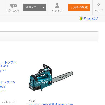
0
会員メニュー
会員登録(無料)
お気に入り
ログイン
ヘルプ
Kaagoとは?
 トップハン
60E
ェ･･･
マキタ
チKaago店
マキタ 40Vmax 充電式チェンソー