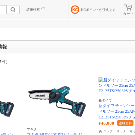
詳細検索
KC
ポイントが使えます
カート
情報
7
件）
新ダイワ
新ダイワ チェンソー
ドルソー 25cm 25AP-
E2125TS/250SPS チ
¥46,000
送料無料
マキタ
ニッチ・リッチ・キャッ
ハンディソ
マキタ MUC029GRD (バッテリ1