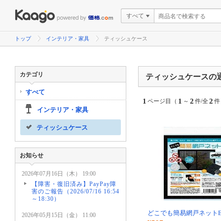
すべて
トップ
インテリア・家具
ティッシュケース
カテゴリ
ティッシュケースの
すべて
1
1
2
2
ページ目（
～
件/全
件
インテリア・家具
ティッシュケース
お知らせ
2026年07月16日（木） 19:00
【障害・復旧済み】PayPay障
害のご報告（2026/07/16 16:54
～18:30）
どこでも簡易網戸ネットED
2026年05月15日（金） 11:00