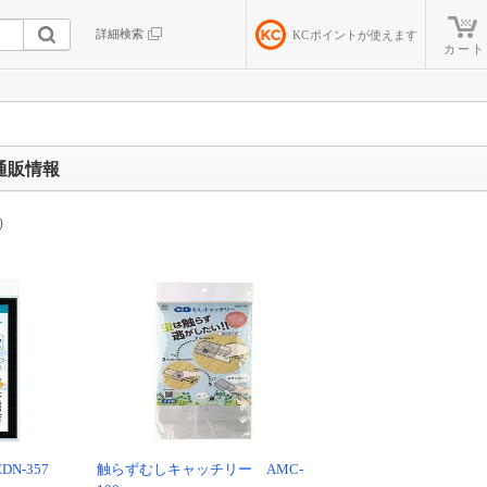
詳細検索
KC
ポイントが使えます
カート
通販情報
）
N-357
触らずむしキャッチリー AMC-