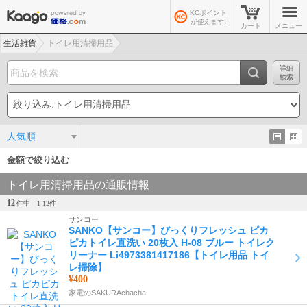
KCポイント
が使えます!
カート
メニュー
生活雑貨
トイレ用清掃用品
詳細
検索
人気順
金額で絞り込む
トイレ用清掃用品の通販情報
12
件中
1-
12
件
サンコー
SANKO【サンコー】びっくりフレッシュ ピカ
ピカトイレ直洗い 20枚入 H-08 ブルー トイレク
リーナー Li4973381417186【トイレ用品 トイ
レ掃除】
¥400
家電のSAKURAchacha