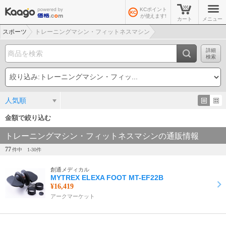
KCポイント
が使えます!
カート
メニュー
スポーツ
トレーニングマシン・フィットネスマシン
詳細
検索
人気順
金額で絞り込む
トレーニングマシン・フィットネスマシンの通販情報
77
件中
1-
30
件
創通メディカル
MYTREX ELEXA FOOT MT-EF22B
¥16,419
アークマーケット