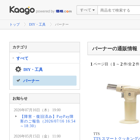
すべて
トップ
DIY・工具
バーナー
カテゴリ
バーナーの通販情報
すべて
1
1
2
2
ページ目（
～
件/全
件
DIY・工具
バーナー
お知らせ
2026年07月16日（木） 19:00
【障害・復旧済み】PayPay障
害のご報告（2026/07/16 16:54
～18:30）
TTS
2026年05月15日（金） 11:00
TTS スマートクッキン