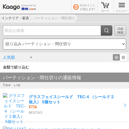
KCポイント
が使えます!
カート
メニュー
インテリア・家具
パーティション・間仕切り
詳細
検索
人気順
金額で絞り込む
パーティション・間仕切りの通販情報
7
件中
1-
7
件
グラスフェイスシールド TEC-4 （シールド２
枚入） 5個セット
¥756
BESTDO!