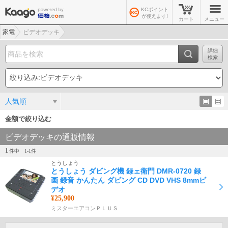
KCポイント
が使えます!
カート
メニュー
家電
ビデオデッキ
詳細
検索
人気順
金額で絞り込む
ビデオデッキの通販情報
1
件中
1-
1
件
とうしょう
とうしょう ダビング機 録ェ衛門 DMR-0720 録
画 録音 かんたん ダビング CD DVD VHS 8mmビ
デオ
¥25,900
ミスターエアコンＰＬＵＳ