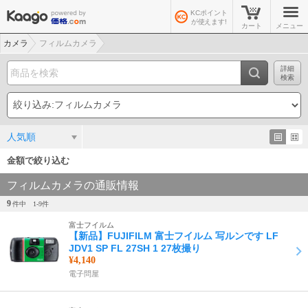
KCポイント
が使えます!
カート
メニュー
カメラ
フィルムカメラ
詳細
検索
人気順
金額で絞り込む
フィルムカメラの通販情報
9
件中
1-
9
件
富士フイルム
【新品】FUJIFILM 富士フイルム 写ルンです LF
JDV1 SP FL 27SH 1 27枚撮り
¥4,140
電子問屋