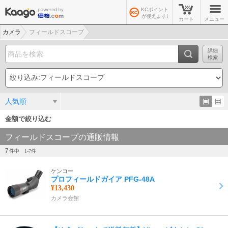
KCポイント
が使えます!
カート
メニュー
カメラ
フィールドスコープ
詳細
検索
人気順
金額で絞り込む
フィールドスコープの通販情報
7
件中
1-
7
件
ケンコー
プロフィールドガイア PFG-48A
¥13,430
カメラ会館