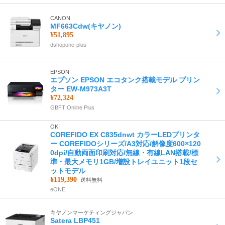
CANON
MF663Cdw(キヤノン)
¥51,895
dshopone-plus
EPSON
エプソン EPSON エコタンク搭載モデル プリン
ター EW-M973A3T
¥72,324
GBFT Online Plus
OKI
COREFIDO EX C835dnwt カラーLEDプリンタ
ー COREFIDOシリーズ/A3対応/解像度600×120
0dpi/自動両面印刷対応/無線・有線LAN搭載/標
準・最大メモリ1GB/増設トレイユニット1段セ
ットモデル
¥119,390
送料無料
eONE
キヤノンマーケティングジャパン
Satera LBP451