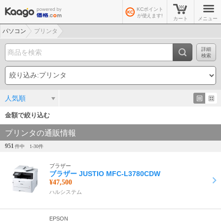
KCポイント
が使えます!
カート
メニュー
パソコン
プリンタ
詳細
検索
人気順
金額で絞り込む
プリンタの通販情報
951
件中
1-
30
件
ブラザー
ブラザー JUSTIO MFC-L3780CDW
¥47,500
ハルシステム
EPSON