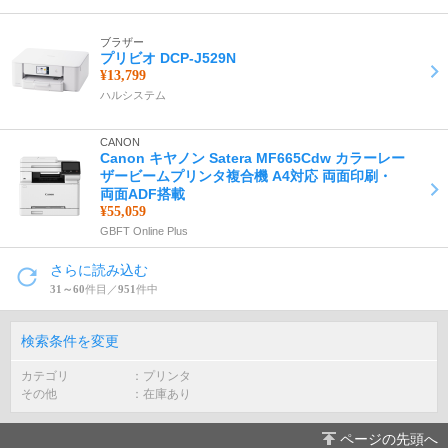
ブラザー
プリビオ DCP-J529N
¥13,799
ハルシステム
CANON
Canon キヤノン Satera MF665Cdw カラーレー
ザービームプリンタ複合機 A4対応 両面印刷・
両面ADF搭載
¥55,059
GBFT Online Plus
さらに読み込む
31～60
件目／
951
件中
検索条件を変更
カテゴリ
プリンタ
その他
在庫あり
ページの先頭へ