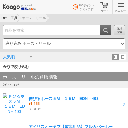
KCポイント
が使えます!
カート
メニュー
DIY・工具
ホース・リール
詳細
検索
人気順
金額で絞り込む
ホース・リールの通販情報
5
件中
1-
5
件
伸びるホース５M→１５M EDN－403
¥1,188
BESTDO!
アイリスオーヤマ【散水用品】フルカバーホー