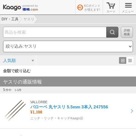
KCポイント
が使えます!
カート
メニュー
DIY・工具
ヤスリ
詳細
検索
人気順
金額で絞り込む
ヤスリの通販情報
5
件中
1-
5
件
VALLORBE
バローベ 丸ヤスリ 5.5mm 3本入 247556
¥1,100
ニッチ・リッチ・キャッチKaago店