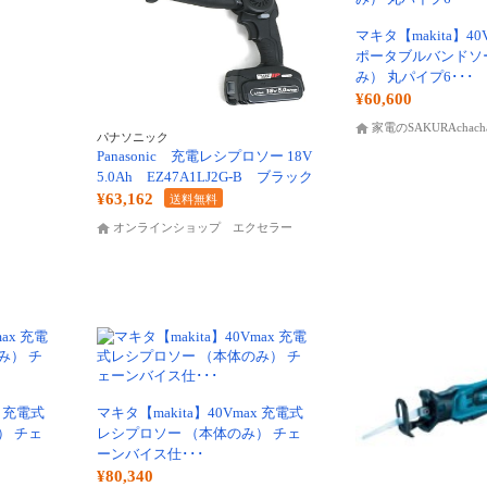
マキタ【makita】40
ポータブルバンドソ
み） 丸パイプ6･･･
¥60,600
家電のSAKURAchach
パナソニック
Panasonic 充電レシプロソー 18V
5.0Ah EZ47A1LJ2G-B ブラック
¥63,162
送料無料
オンラインショップ エクセラー
x 充電式
マキタ【makita】40Vmax 充電式
） チェ
レシプロソー （本体のみ） チェ
ーンバイス仕･･･
¥80,340