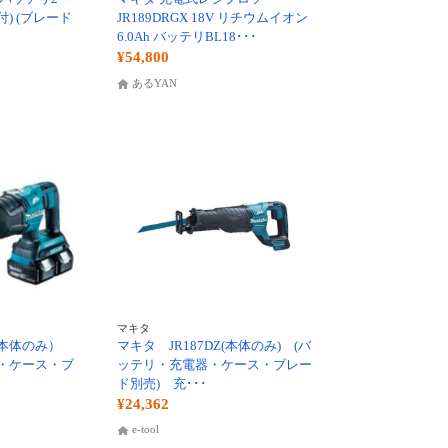
) (ブレード
JR189DRGX 18V リチウムイオン
6.0Ah バッテリBL18･･･
¥54,800
あるYAN
マキタ
（本体のみ）
マキタ JR187DZ(本体のみ) (バ
・ケース・ブ
ッテリ・充電器・ケース・ブレー
ド別売) 充･･･
¥24,362
e-tool