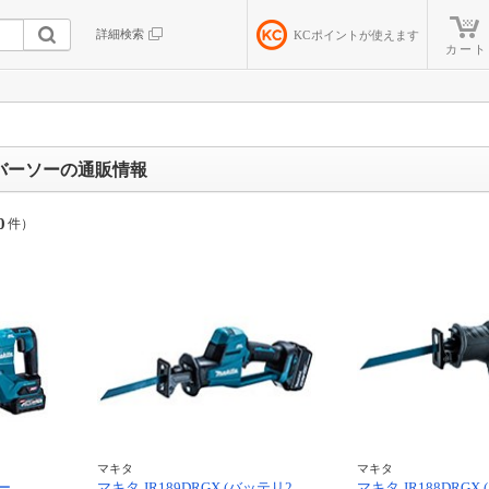
詳細検索
KC
ポイントが使えます
カート
バーソーの通販情報
0
件）
マキタ
マキタ
ー
マキタ JR189DRGX (バッテリ2
マキタ JR188DRGX