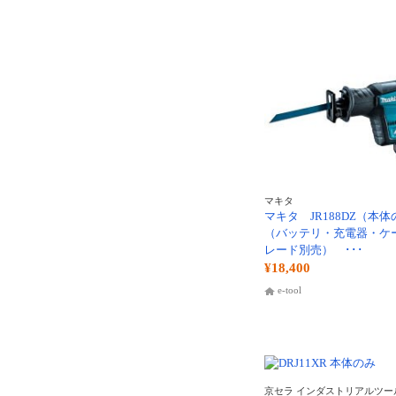
マキタ
マキタ JR188DZ（本
（バッテリ・充電器・ケ
レード別売） ･･･
¥18,400
e-tool
京セラ インダストリアルツール