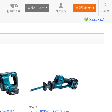
0
会員メニュー
会員登録(無料)
お気に入り
ログイン
ヘルプ
Kaagoとは?
マキタ
 (バッテリ2
マキタ 充電式レシプロソー