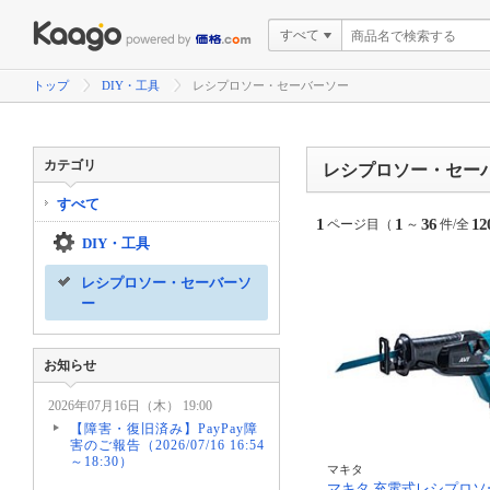
すべて
トップ
DIY・工具
レシプロソー・セーバーソー
カテゴリ
レシプロソー・セー
すべて
1
1
36
12
ページ目（
～
件/全
DIY・工具
レシプロソー・セーバーソ
ー
お知らせ
2026年07月16日（木） 19:00
【障害・復旧済み】PayPay障
害のご報告（2026/07/16 16:54
～18:30）
マキタ
マキタ 充電式レシプロソ