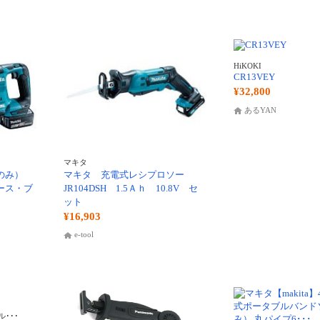
HiKOKI
CR13VEY
¥32,800
あるYAN
マキタ
体のみ）
マキタ 充電式レシプロソー
ース・ブ
JR104DSH 1.5Ａｈ 10.8V セ
ット
¥16,903
e-tool
･･･