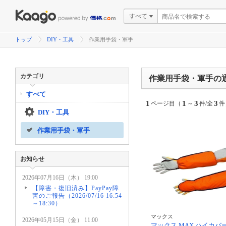
すべて
トップ
DIY・工具
作業用手袋・軍手
カテゴリ
作業用手袋・軍手の
すべて
1
1
3
3
ページ目（
～
件/全
件
DIY・工具
作業用手袋・軍手
お知らせ
2026年07月16日（木） 19:00
【障害・復旧済み】PayPay障
害のご報告（2026/07/16 16:54
～18:30）
マックス
2026年05月15日（金） 11:00
マックス MAX ハイカバ