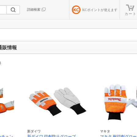
詳細検索
KC
ポイントが使えます
カート
通販情報
）
新ダイワ
マキタ
ーチェン
新ダイワ 切創防止グローブ
マキタ 耐切創グロー