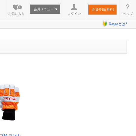
0
会員メニュー
会員登録(無料)
お気に入り
ログイン
ヘルプ
Kaagoとは?
ブＭ 白/オレ