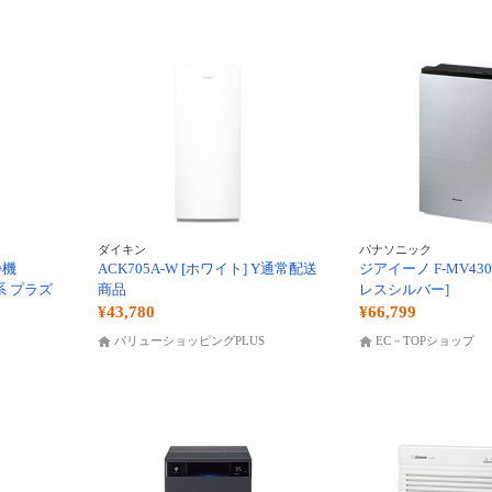
ダイキン
パナソニック
浄機
ACK705A-W [ホワイト] Y通常配送
ジアイーノ F-MV430
レー系 プラズ
商品
レスシルバー]
¥43,780
¥66,799
バリューショッピングPLUS
EC－TOPショップ