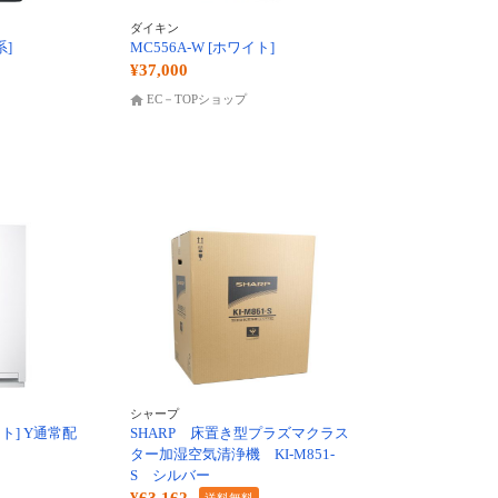
ダイキン
系]
MC556A-W [ホワイト]
¥37,000
EC－TOPショップ
シャープ
イト] Y通常配
SHARP 床置き型プラズマクラス
ター加湿空気清浄機 KI-M851-
S シルバー