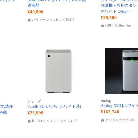
送商品
脱臭機＋専用スタン
ホワイト QAIS･･･
¥40,800
¥28,500
バリューショッピングPLUS
GBFT Online Plus
Airdog
シャープ
Airdog X5D [ホワイ
 空気清浄
Purefit FU-U40-W [ホワイト系]
¥162,740
X搭載
¥25,999
デジタルラボPLUS
R．Bエレクトロニックストア