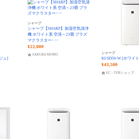
シャープ
シャープ【SHARP】加湿空気清浄
機 ホワイト系 空清～23畳 プラズ
マクラスター･･･
¥22,000
シャープ
SAKURA MOMO
ジュ]
KI-SD50-W [ホワイ
¥43,500
EC－TOPショップ