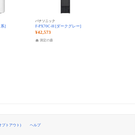
パナソニック
ト系]
F-PX70C-H [ダークグレー]
¥42,573
測定の森
オプトアウト)
ヘルプ