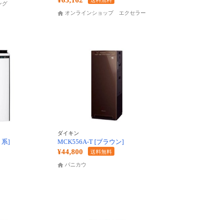
¥63,162
送料無料
ング
オンラインショップ エクセラー
ダイキン
ト系]
MCK556A-T [ブラウン]
¥44,800
送料無料
パニカウ