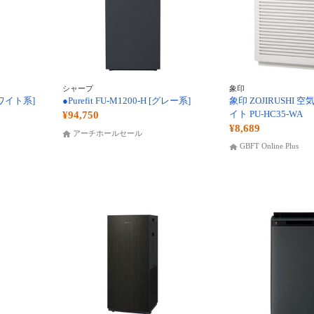
シャープ
象印
[ホワイト系]
●Purefit FU-M1200-H [グレー系]
象印 ZOJIRUSHI 
イト PU-HC35-WA
¥94,750
¥8,689
アーチホールセール
GBFT Online Plus