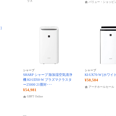
ラス
バリュー・ショッピ
シャープ
シャープ
SHARP シャープ 除加湿空気清浄
KI-UX70-W [ホワイ
機 KI-UD50-W プラズマクラスタ
¥50,504
ー25000 21畳対･･･
アーチホールセール
¥54,981
GBFT Online