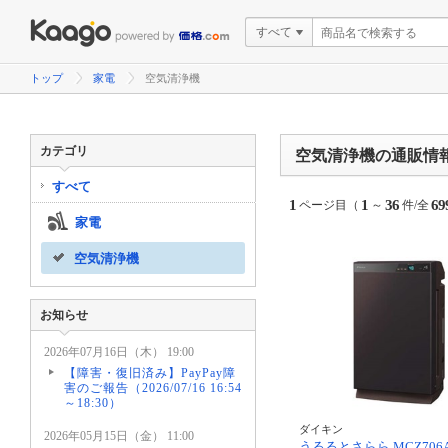
すべて
トップ
家電
空気清浄機
カテゴリ
空気清浄機の通販情
すべて
1
1
36
69
ページ目（
～
件/全
家電
空気清浄機
お知らせ
2026年07月16日（木） 19:00
【障害・復旧済み】PayPay障
害のご報告（2026/07/16 16:54
～18:30）
ダイキン
2026年05月15日（金） 11:00
うるるとさらら MCZ706A