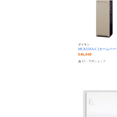
ダイキン
MCK556A-C [カームベー
¥46,040
EC－TOPショップ