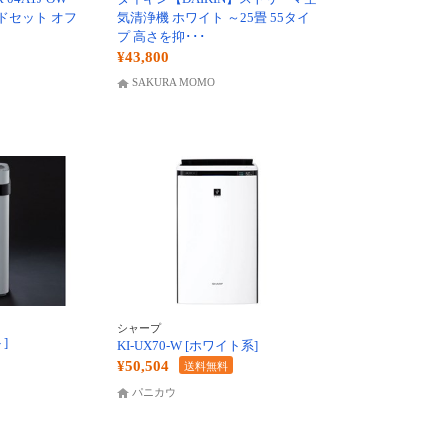
ドセット オフ
気清浄機 ホワイト ～25畳 55タイ
プ 高さを抑･･･
¥43,800
SAKURA MOMO
シャープ
ト]
KI-UX70-W [ホワイト系]
¥50,504
送料無料
パニカウ