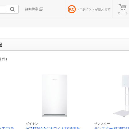
詳細検索
KC
ポイントが使えます
カート
報
9
件）
ダイキン
サンスター
-T [ブラ
ACM556A-W [ホワイト] Y通常配
サンスター SUNSTAR 