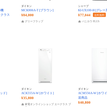
ダイキン
シャープ
浄機
MCK906A-T [ブラウン]
KI-UX100-H [グレー
ラズマクラス
¥84,000
¥77,044
送料無料
グリーフラップ
パニカウ PLUS
ダイキン
ダイキン
ウッド]
ACK555A-W [ホワイト]
ACM556A-W [ホワ
送商品
¥35,800
¥40,800
家電オンラインショップ エークラス プ