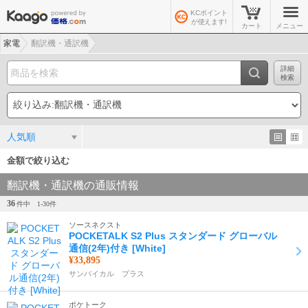
KCポイント
が使えます!
カート
メニュー
家電
翻訳機・通訳機
詳細
検索
人気順
金額で絞り込む
翻訳機・通訳機の通販情報
36
件中
1-
30
件
ソースネクスト
POCKETALK S2 Plus スタンダード グローバル
通信(2年)付き [White]
¥33,895
サンバイカル プラス
ポケトーク