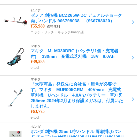
ゼノア
ゼノア 刈払機 BCZ265W-DC デュアルチョーク
両手ハンドル 966798038 （966798020）
¥55,980
送料無料
ニッチ・リッチ・キャッチKaago店
マキタ
マキタ MLM330DRG (バッテリ1個・充電器
付) 330mm 充電式芝刈機 18V 6.0Ah
¥39,585
e-tool
マキタ
「大型商品」発送先に会社名・屋号が必要で
す。マキタ MUR005GRM 40Vmax 充電式
草刈機 Uハンドル 4.0Ahバッテリー 草刈刃
255mm 2024年2月より保護メガネは、付属いた
しません。
¥63,775
e-tool
ホンダ
ホンダ 刈払機 25cc U字ハンドル 両肩掛けバン