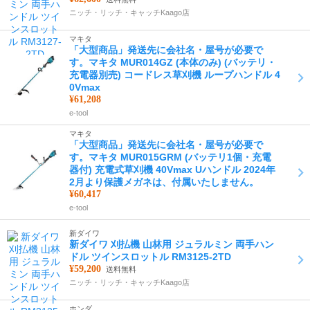
ニッチ・リッチ・キャッチKaago店
マキタ
「大型商品」発送先に会社名・屋号が必要で
す。マキタ MUR014GZ (本体のみ) (バッテリ・
充電器別売) コードレス草刈機 ループハンドル 4
0Vmax
¥61,208
e-tool
マキタ
「大型商品」発送先に会社名・屋号が必要で
す。マキタ MUR015GRM (バッテリ1個・充電
器付) 充電式草刈機 40Vmax Uハンドル 2024年
2月より保護メガネは、付属いたしません。
¥60,417
e-tool
新ダイワ
新ダイワ 刈払機 山林用 ジュラルミン 両手ハン
ドル ツインスロットル RM3125-2TD
¥59,200
送料無料
ニッチ・リッチ・キャッチKaago店
ホンダ