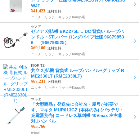
ド チップソー仕様 UMK425K1UWJT UMK425U
WJT
¥41,423
送料無料
ニッチ・リッチ・キャッチKaago店
ゼノア
ゼノア 刈払機 BKZ275L-L-DC 背負い ループハ
ンドル・STレバー ロングパイプ仕様 96679853
6 （966798525）
¥69,100
送料無料
ニッチ・リッチ・キャッチKaago店
KIORITZ
共立 刈払機 背負式 ループハンドル+グリップ R
ME2330LT (RME2330LT)
¥67,231
送料無料
ニッチ・リッチ・キャッチKaago店
マキタ
「大型商品」発送先に会社名・屋号が必要で
す。マキタ MUR013GZ (本体のみ) (バッテリ・
充電器別売) コードレス草刈機 40Vmax 左右非
対Uハンドル
¥65,766
e-tool