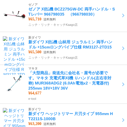
ゼノア
ゼノア 刈払機 BCZ275GW-DC 両手ハンドル・S
Tレバー 966798035 （966798030）
¥65,710
送料無料
ニッチ・リッチ・キャッチKaago店
新ダイワ
新ダイワ 刈払機 山林用 ジュラルミン 両手ハン
ドル +15cmロングパイプ仕様 RM3127-2TD15
¥65,500
送料無料
ニッチ・リッチ・キャッチKaago店
マキタ
「大型商品」発送先に会社名・屋号が必要で
す。マキタ 充電式草刈機 Ｕハンドル(左右非対
称) MUR368ADG2 (6.0Ah電池x2・充電器付)
255mm 18V+18V 36V
¥64,677
e-tool
新ダイワ
新ダイワ ヘッジトリマー 片刃タイプ 955mm H
T2211S-1000B
¥63,200
送料無料