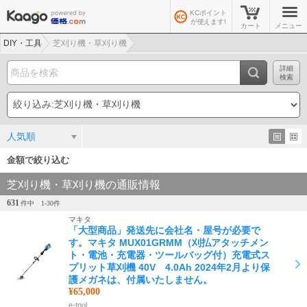
KCポイント
が使えます!
カート
メニュー
DIY・工具
芝刈り機・草刈り機
詳細
検索
人気順
金額で絞り込む
芝刈り機・草刈り機の通販情報
631
件中
1-
30
件
マキタ
「大型商品」発送先に会社名・屋号が必要で
す。マキタ MUX01GRMM（刈払アタッチメン
ト・電池・充電器・ツールバッグ付）充電式ス
プリット草刈機 40V 4.0Ah 2024年2月より保
護メガネは、付属いたしません。
¥65,000
e-tool