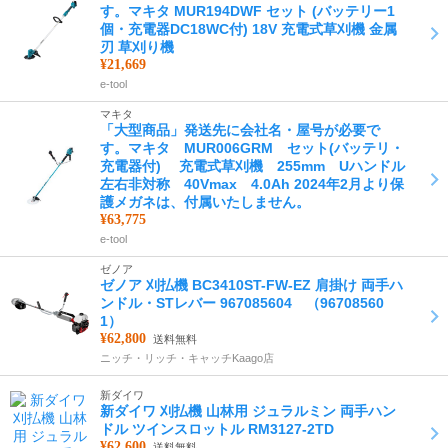
す。マキタ MUR194DWF セット (バッテリー1
個・充電器DC18WC付) 18V 充電式草刈機 金属
刃 草刈り機
¥21,669
e-tool
マキタ
「大型商品」発送先に会社名・屋号が必要で
す。マキタ MUR006GRM セット(バッテリ・
充電器付) 充電式草刈機 255mm Uハンドル
左右非対称 40Vmax 4.0Ah 2024年2月より保
護メガネは、付属いたしません。
¥63,775
e-tool
ゼノア
ゼノア 刈払機 BC3410ST-FW-EZ 肩掛け 両手ハ
ンドル・STレバー 967085604 （96708560
1）
¥62,800
送料無料
ニッチ・リッチ・キャッチKaago店
新ダイワ
新ダイワ 刈払機 山林用 ジュラルミン 両手ハン
ドル ツインスロットル RM3127-2TD
¥62,600
送料無料