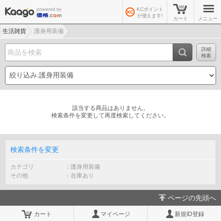
KCポイント
が使えます!
カート
メニュー
生活雑貨
護身用装備
詳細
検索
該当する商品はありません。
検索条件を変更して再度検索してください。
検索条件を変更
カテゴリ
護身用装備
その他
在庫あり
ページの先頭へ
カート
マイページ
新規ID登録