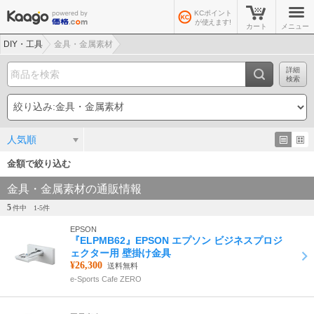
KCポイント
が使えます!
カート
メニュー
DIY・工具
金具・金属素材
詳細
検索
人気順
金額で絞り込む
金具・金属素材の通販情報
5
件中
1-
5
件
EPSON
『ELPMB62』EPSON エプソン ビジネスプロジ
ェクター用 壁掛け金具
¥26,300
送料無料
e-Sports Cafe ZERO