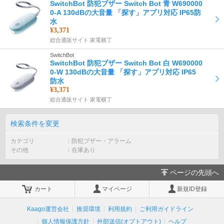
SwitchBot 防犯ブザー Switch Bot 青 W690000
0-A 130dBの大音量 「探す」アプリ対応 IP65防
水
¥3,371
総合通販サイト 家電横丁
SwitchBot
SwitchBot 防犯ブザー Switch Bot 白 W690000
0-W 130dBの大音量 「探す」アプリ対応 IP65
防水
¥3,371
総合通販サイト 家電横丁
検索条件を変更
カテゴリ
防犯ブザー・アラーム
その他
在庫あり
ページの先頭へ
カート
マイページ
新規ID登録
Kaago運営会社
推奨環境
利用規約
ご利用ガイドライン
個人情報保護方針
外部送信(オプトアウト)
ヘルプ