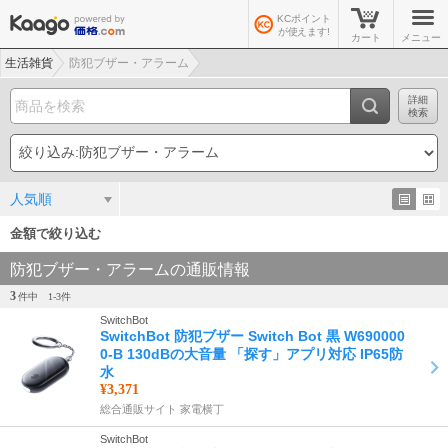
KCポイント
が使えます!
カート
メニュー
生活雑貨
防犯ブザー・アラーム
詳細
検索
人気順
金額で絞り込む
防犯ブザー・アラームの通販情報
3
件中
1-
3
件
SwitchBot
SwitchBot 防犯ブザー Switch Bot 黒 W690000
0-B 130dBの大音量 「探す」アプリ対応 IP65防
水
¥3,371
総合通販サイト 家電横丁
SwitchBot