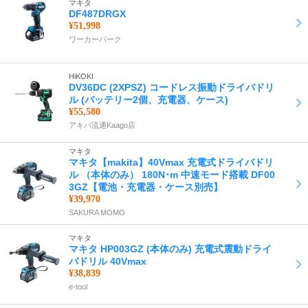
マキタ
DF487DRGX
¥51,998
ワーカーパーク
HiKOKI
DV36DC (2XPSZ) コードレス振動ドライバドリ
ル (バッテリー2個、充電器、ケース)
¥55,580
アキバ流通Kaago店
マキタ
マキタ【makita】40Vmax 充電式ドライバドリ
ル （本体のみ） 180N･m 中速モード搭載 DF00
3GZ【電池・充電器・ケース別売】
¥39,970
SAKURA MOMO
マキタ
マキタ HP003GZ (本体のみ) 充電式震動ドライ
バドリル 40Vmax
¥38,839
e-tool