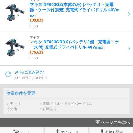
マキタ DF003GZ(本体のみ) (バッテリ・充電
器・ケース付別売) 充電式ドライバドリル 40Vm
ax
¥38,039
e-tool
マキタ
マキタ DF003GRDX (バッテリ2個・充電器・ケ
ース付) 充電式ドライバドリル 40Vmax
¥76,639
e-tool
さらに読み込む
31～60
件目／
310
件中
検索条件を変更
カテゴリ
電動ドリル・ドライバードリル
その他
在庫あり
ページの先頭へ
カート
マイページ
新規ID登録