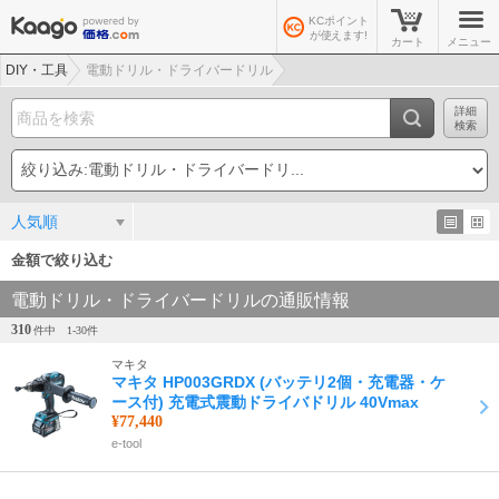
KCポイント
が使えます!
カート
メニュー
DIY・工具
電動ドリル・ドライバードリル
詳細
検索
人気順
金額で絞り込む
電動ドリル・ドライバードリルの通販情報
310
件中
1-
30
件
マキタ
マキタ HP003GRDX (バッテリ2個・充電器・ケ
ース付) 充電式震動ドライバドリル 40Vmax
¥77,440
e-tool