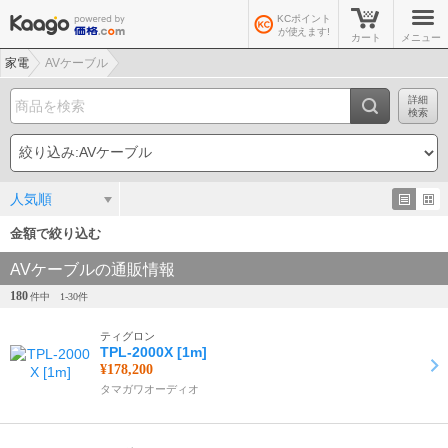
KCポイント
が使えます!
カート
メニュー
家電
AVケーブル
詳細
検索
人気順
金額で絞り込む
AVケーブルの通販情報
180
件中
1-
30
件
ティグロン
TPL-2000X [1m]
¥178,200
タマガワオーディオ