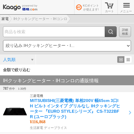
KCポイント
が使えます!
カート
メニュー
家電
IHクッキングヒーター・IHコンロ
詳細
検索
人気順
金額で絞り込む
IHクッキングヒーター・IHコンロの通販情報
787
件中
1-
30
件
三菱電機
MITSUBISHI(三菱電機) 単相200V 幅65cm 3口I
H ビルトインタイプ グリルなし IHクッキングヒ
ーター 『EURO STYLEシリーズ』 CS-T322BF
R (ユーロブラック)
¥116,868
生活家電 ディープライス