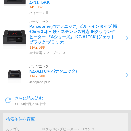
Z-N1H6AK
¥49,082
ハイカラン屋
パナソニック
Panasonic(パナソニック) ビルトインタイプ 幅
60cm 3口IH 鉄・ステンレス対応 IHクッキング
ヒーター 『Aシリーズ』 KZ-A1T6K (ジェット
ブラック/ブラック)
¥142,800
生活家電 ディープライス
パナソニック
KZ-A1T6K(パナソニック)
¥142,800
dshopone-plus
さらに読み込む
31～60
件目／
787
件中
検索条件を変更
カテゴリ
IHクッキングヒーター・IHコンロ