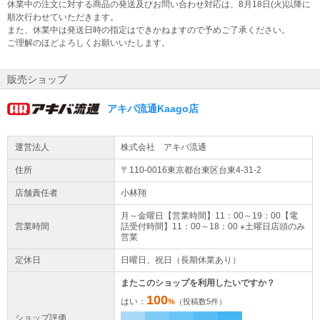
休業中の注文に対する商品の発送及びお問い合わせ対応は、8月18日(火)以降に
順次行わせていただきます。
また、休業中は発送日時の指定はできかねますので予めご了承ください。
ご理解のほどよろしくお願いいたします。
販売ショップ
アキバ流通Kaago店
運営法人
株式会社 アキバ流通
住所
〒110-0016東京都
台東区
台東
4-31-2
店舗責任者
小林翔
月～金曜日【営業時間】11：00～19：00【電
営業時間
話受付時間】11：00～18：00 ※土曜日店頭のみ
営業
定休日
日曜日、祝日（長期休業あり）
またこのショップを利用したいですか？
100
はい：
%
（投稿数
5
件）
ショップ評価