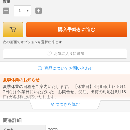
数量
1
購入手続きに進む
次の画面でオプションを選択出来ます
お気に入りに追加
商品についてお問い合わせ
夏季休業のお知らせ
夏季休業の日程をご案内いたします。 【休業日】8月8日(土)～8月1
7日(月) 休業日にいただいた、お問合せ、受注、出荷の対応は8月18
日(火)以降に対応いたします。
つづきを読む
延長保証書に関して①
延長保証書は保証会社であるSOMPOワランティ様より商品発送後
の2～3週間前後にご注文時に頂いておりますお客様のメールアドレ
商品詳細
ス宛にメールにてご連絡を頂く流れとなります。
メーカ
TOTO