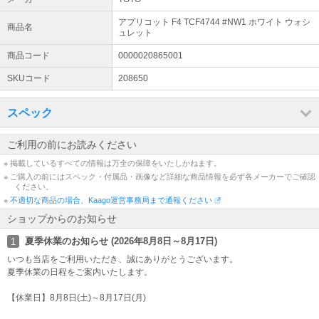
延長保証書に関して②
アプリコット F4 TCF4744 #NW1 ホワイト ウォシ
商品名
もし延長保証会社様よりご連絡が無い場合は 下記の連絡先にご連絡
ュレット
頂きますようお願いいたします。 会社名：SOMPO(ソンポ)ワラン
商品コード
0000020865001
ティ株式会社 連絡先：0800-170-2525(フリーコール)
SKUコード
208650
スペック
ご利用の前にお読みください
※ 掲載しているすべての情報は万全の保障をいたしかねます。
※ ご購入の前にはスペック・付属品・画像など詳細な商品情報を必ず各メーカーでご確認
ください。
※
不適切な商品の場合、Kaago運営事務局まで通報ください
ショップからのお知らせ
夏季休業のお知らせ (2026年8月8日～8月17日)
1
いつも当店をご利用いただき、誠にありがとうございます。
夏季休業の日程をご案内いたします。
【休業日】8月8日(土)～8月17日(月)