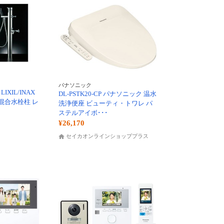
パナソニック
LIXIL/INAX
DL-PSTK20-CP パナソニック 温水
混合水栓柱 レ
洗浄便座 ビューティ・トワレ パ
ステルアイボ･･･
¥26,170
セイカオンラインショッププラス