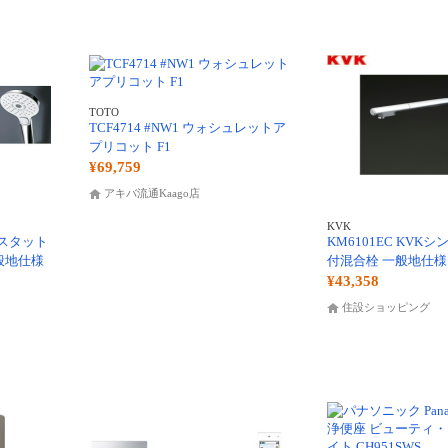
TOTO
TCF4714 #NW1 ウォシュレットア
プリコット F1
¥69,759
アキバ流通Kaago店
KVK
ーモスタット
KM6101EC KVK
般地仕様
付混合栓 一般地仕様
¥43,358
住設ショッピング