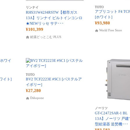
TOTO
リンナイ
アプリコット F4 TCF4
RHS31W42J4RSTW【都市ガス
[ホワイト]
13A】リンナイ ビルトインコンロ
¥93,980
★NEWリッセ サテ･･･
¥101,399
World Free Store
給湯どっとこむ PLUS
TOTO
[ホワイト]
BV2 TCF2223E #SC1 [パステルア
イボリー]
¥27,280
Dshopone
ノーリツ
GT-C2472SAR-1 
13A】ノーリツ 戸建
型給湯器 追焚機･･･