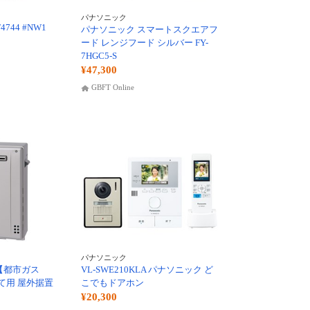
パナソニック
744 #NW1
パナソニック スマートスクエアフ
ード レンジフード シルバー FY-
7HGC5-S
¥47,300
GBFT Online
パナソニック
BL【都市ガス
VL-SWE210KLA パナソニック ど
て用 屋外据置
こでもドアホン
¥20,300