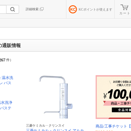
詳細検索
KC
ポイントが使えます
カート
の通販情報
267
件）
 温水洗浄
 パステ
三菱ケミカル・クリンスイ
商品/工事チケット【1
三菱ケミカル・クリンスイ アルカ