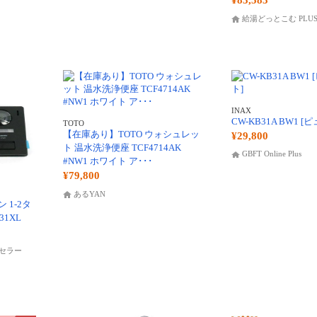
¥83,583
給湯どっとこむ PLU
INAX
CW-KB31A BW1 
TOTO
【在庫あり】TOTO ウォシュレッ
¥29,800
ト 温水洗浄便座 TCF4714AK
GBFT Online Plus
#NW1 ホワイト ア･･･
¥79,800
あるYAN
ン 1-2タ
31XL
セラー