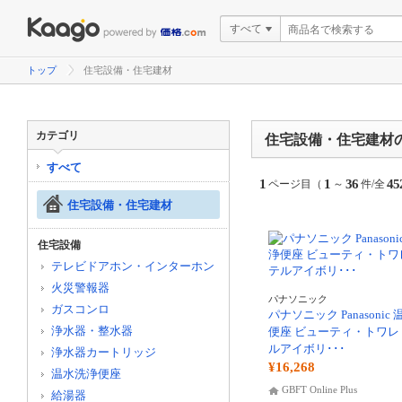
すべて
トップ
住宅設備・住宅建材
カテゴリ
住宅設備・住宅建材
すべて
1
1
36
45
ページ目（
～
件/全
住宅設備・住宅建材
住宅設備
テレビドアホン・インターホン
火災警報器
パナソニック
ガスコンロ
パナソニック Panasonic
浄水器・整水器
便座 ビューティ・トワレ
ルアイボリ･･･
浄水器カートリッジ
¥16,268
温水洗浄便座
GBFT Online Plus
給湯器