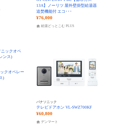
13A】ノーリツ 屋外壁掛型給湯器
S
追焚機能付 エコ･･･
¥76,000
給湯どっとこむ PLUS
ソニックオペレー
ス)
パナソニック
テレビドアホン VL-SWZ700KF
¥60,800
デンマート