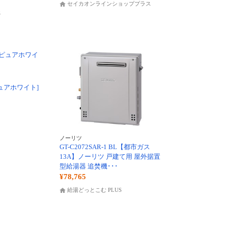
セイカオンラインショッププラス
S
[ピュアホワイト]
ノーリツ
GT-C2072SAR-1 BL【都市ガス
13A】ノーリツ 戸建て用 屋外据置
型給湯器 追焚機･･･
¥78,765
給湯どっとこむ PLUS