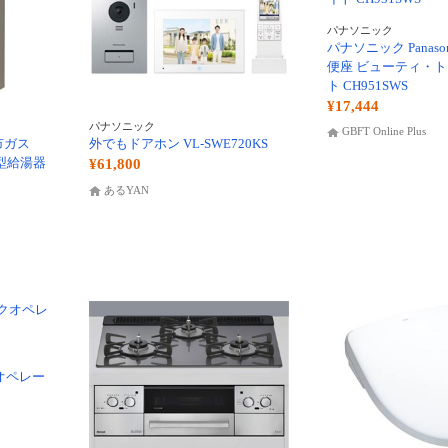
パナソニック
パナソニック Panaso
便座 ビューティ・ト
ト CH951SWS
¥17,444
パナソニック
GBFT Online Plus
都市ガス
外でもドアホン VL-SWE720KS
掛型給湯器
¥61,800
あるYAN
クオペレー