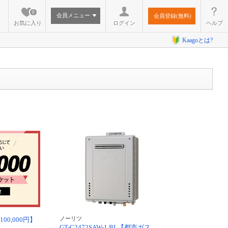
0
会員メニュー
会員登録(無料)
お気に入り
ログイン
ヘルプ
Kaagoとは?
ノーリツ
00,000円】
GT-C2472SAW-1 BL【都市ガス