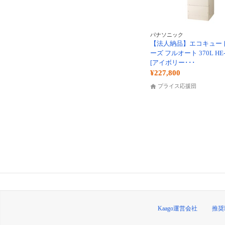
パナソニック
【法人納品】エコキュート
ーズ フルオート 370L HE-
[アイボリー･･･
¥227,800
プライス応援団
Kaago運営会社
推奨