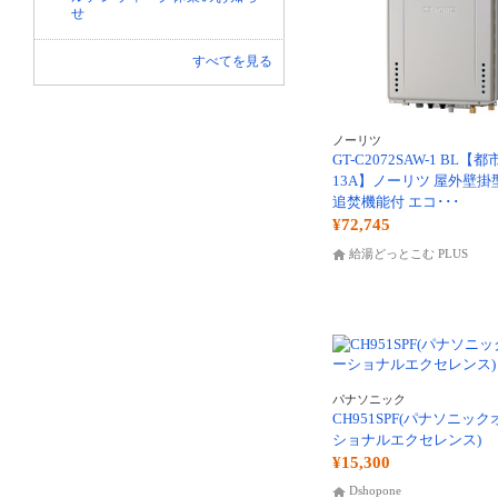
せ
すべてを見る
ノーリツ
GT-C2072SAW-1 BL【
13A】ノーリツ 屋外壁
追焚機能付 エコ･･･
¥72,745
給湯どっとこむ PLUS
パナソニック
CH951SPF(パナソニッ
ショナルエクセレンス)
¥15,300
Dshopone