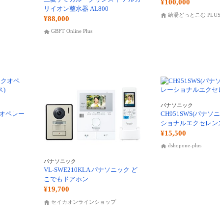
¥100,000
リイオン整水器 AL800
給湯どっとこむ PLU
¥88,000
GBFT Online Plus
パナソニック
クオペレー
CH951SWS(パナ
ショナルエクセレン
¥15,500
dshopone-plus
パナソニック
VL-SWE210KLA パナソニック ど
こでもドアホン
¥19,700
セイカオンラインショップ