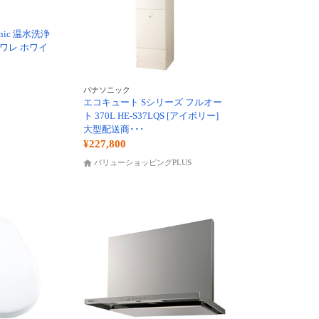
nic 温水洗浄
ワレ ホワイ
パナソニック
エコキュート Sシリーズ フルオー
ト 370L HE-S37LQS [アイボリー]
大型配送商･･･
¥227,800
バリューショッピングPLUS