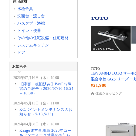
住宅建材
水栓金具
洗面台・流し台
バスタブ・浴槽
トイレ・便器
その他の住宅設備・住宅建材
システムキッチン
ドア
お知らせ
TOTO
TBV03404J TOTO サ
2026年07月16日（木） 19:00
混合水栓 GGシリーズ 一
【障害・復旧済み】PayPay障
¥21,980
害のご報告（2026/07/16 16:54
～18:30）
住設ショッピング
2026年05月15日（金） 11:00
KCポイントメンテナンスのお
知らせ（5/18,5/23)
2026年04月08日（水） 18:00
Kaago運営事務局 2026年ゴー
ルデンウィーク休業のお知ら