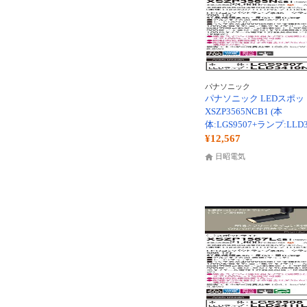
パナソニック
パナソニック LEDスポ
XSZP3565NCB1 (本
体:LGS9507+ランプ:LLD3
¥12,567
日昭電気