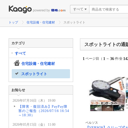
すべて
トップ
住宅設備・住宅建材
スポットライト
カテゴリ
スポットライトの通
すべて
1
1
36
14
ページ目（
～
件/全
住宅設備・住宅建材
スポットライト
お知らせ
2026年07月16日（木） 19:00
【障害・復旧済み】PayPay障
害のご報告（2026/07/16 16:54
～18:30）
ベルソス
2026年05月15日（金） 11:00
【VERSOS】クリップ式