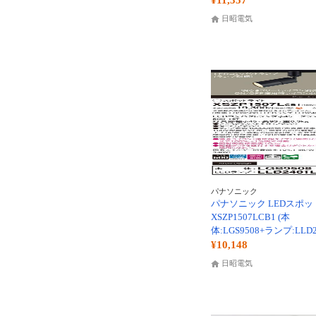
¥11,357
日昭電気
パナソニック
パナソニック LEDスポ
XSZP1507LCB1 (本
体:LGS9508+ランプ:LLD2
¥10,148
日昭電気