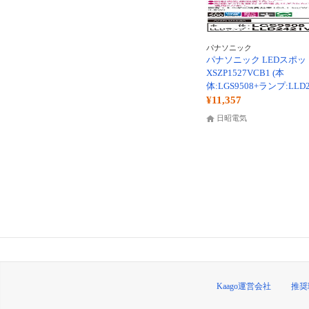
パナソニック
パナソニック LEDスポ
XSZP1527VCB1 (本
体:LGS9508+ランプ:LLD2
¥11,357
日昭電気
Kaago運営会社
推奨