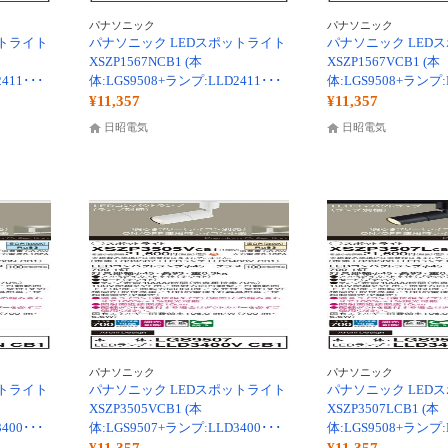
パナソニック
パナソニック
ットライト
パナソニック LEDスポットライト
パナソニック LED
XSZP1567NCB1 (本
XSZP1567VCB1 (本
411･･･
体:LGS9508+ランプ:LLD2411･･･
体:LGS9508+ランプ:L
¥11,357
¥11,357
日昭電気
日昭電気
パナソニック
パナソニック
ットライト
パナソニック LEDスポットライト
パナソニック LED
XSZP3505VCB1 (本
XSZP3507LCB1 (本
400･･･
体:LGS9507+ランプ:LLD3400･･･
体:LGS9508+ランプ:L