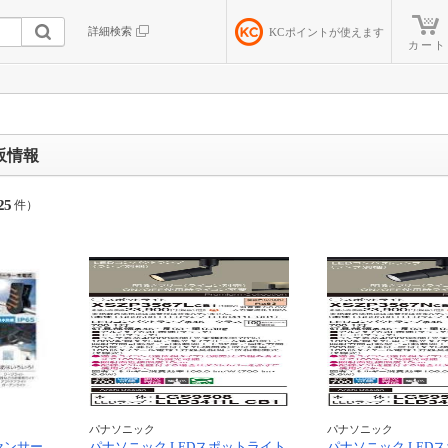
詳細検索
KC
ポイントが使えます
カート
販情報
25
件）
パナソニック
パナソニック
センサー
パナソニック LEDスポットライト
パナソニック LED