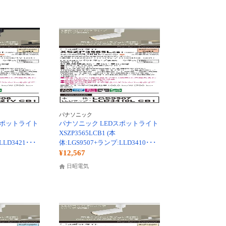
パナソニック
スポットライト
パナソニック LEDスポットライト
XSZP3565LCB1 (本
LD3421･･･
体:LGS9507+ランプ:LLD3410･･･
¥12,567
日昭電気