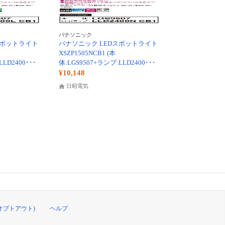
パナソニック
スポットライト
パナソニック LEDスポットライト
XSZP1505NCB1 (本
LD2400･･･
体:LGS9507+ランプ:LLD2400･･･
¥10,148
日昭電気
オプトアウト)
ヘルプ