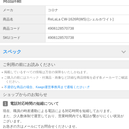
のでご注意のほどよろしくお願いいたします。
商品詳細
メーカ
コロナ
発送後のキャンセル
・商品出荷後のキャンセルはお断りさせていただきます。 ・商品出
商品名
ReLaLa CW-1626R(WS) [シェルホワイト]
荷後のキャンセル・受け取り拒否をされた場合は配送会社の規定往
復配送料を請求させていただきます。
商品コード
4906128570738
SKUコード
4906128570738
お客様ご都合によるキャンセルの場合
・商品発送後、お客様のご都合での「返品・交換」は承ることがで
スペック
きません。あらかじめご了承下さい。 ・商品到着後のお客様のご都
合による「返品・交換」は原則承っておりません。
ご利用の前にお読みください
延長保証について①
※ 掲載しているすべての情報は万全の保障をいたしかねます。
当店の商品に対する延長保証対象外のメーカーに関しまして下記と
※ ご購入の前にはスペック・付属品・画像など詳細な商品情報を必ず各メーカーでご確認
なっておりますので何卒宜しくお願い致します。 対象外メーカー：
ください。
ANKER、Apple、Jackery、iRobot
※
不適切な商品の場合、Kaago運営事務局まで通報ください
ショップからのお知らせ
延長保証について②
その他の延長保証対象商品につきましては、「購入手続きに進む」
電話対応時間の短縮について
1
をクリックして頂いたのちオプションCをご確認いただければ幸い
現在、職員の時差通勤による電話による対応時間を短縮しております。
です。
また、少人数体制で運営しており、営業時間内でも電話が繋がりにくい状況が
ございます。
お急ぎの方はメールにてお問合せくださいませ。