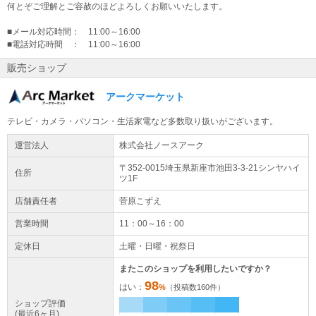
何とぞご理解とご容赦のほどよろしくお願いいたします。
■メール対応時間： 11:00～16:00
■電話対応時間 ： 11:00～16:00
販売ショップ
アークマーケット
テレビ・カメラ・パソコン・生活家電など多数取り扱いがございます。
運営法人
株式会社ノースアーク
〒352-0015埼玉県
新座市
池田3-3-21
シンヤハイ
住所
ツ1F
店舗責任者
菅原こずえ
営業時間
11：00～16：00
定休日
土曜・日曜・祝祭日
またこのショップを利用したいですか？
98
はい：
%
（投稿数
160
件）
ショップ評価
(最近6ヶ月)