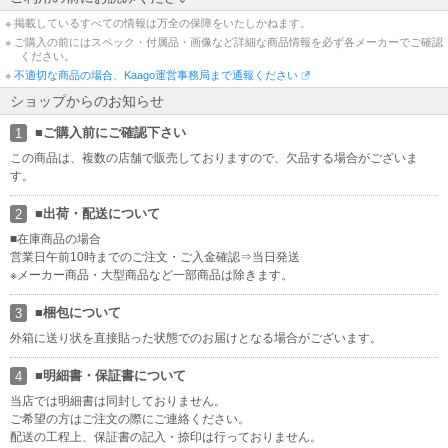
いようご注意ください
※ 掲載しているすべての情報は万全の保障をいたしかねます。
※ ご購入の前にはスペック・付属品・画像など詳細な商品情報を必ず各メーカーでご確認
銀行振込のお支払期日につきまして
ください。
銀行振込のご注文におきまして、お支払期日をご注文日から3日とさ
※
不適切な商品の場合、Kaago運営事務局まで通報ください
せていただいております。なお、お支払期日が当店の店休日と重な
ショップからのお知らせ
った場合、当店の翌営業日に着金確認をさせていただきますので宜
しくお願い致します
■ご購入前にご確認下さい
1
この商品は、複数の店舗で販売しておりますので、欠品する場合がございま
領収書のご発行につきまして
す。
領収書につきまして、誠に恐れ入りますが、当店では商品同梱での
ご発行は承っておりませんので、予めご了承いただけますよう、何
■出荷・配送について
2
卒よろしくお願い申し上げます。
■在庫商品の場合
営業日午前10時までのご注文・ご入金確認⇒当日発送
インボイス制度への対応について
※メーカー商品・大型商品など一部商品は除きます。
当店では、適格請求書として領収書、納品書、請求書の発行が可能
です。 領収書は商品の出荷後にURLより発行ください。※代金引換
■梱包について
3
を除く https://kaago.com/order/receipt/
外箱に送り状を直接貼った状態でのお届けとなる場合がございます。
ラッピング・熨斗のサービスにつきまして
■明細書・保証書について
4
ラッピング・熨斗のサービスにつきまして、誠に申し訳ございませ
んが、 当店では承っておりませんので、予めご了承いただけますよ
当店では明細書は同封しておりません。
う、何卒よろしくお願い申し上げます。
ご希望の方はご注文の際にご連絡ください。
配送の工程上、保証書の記入・捺印は行っておりません。