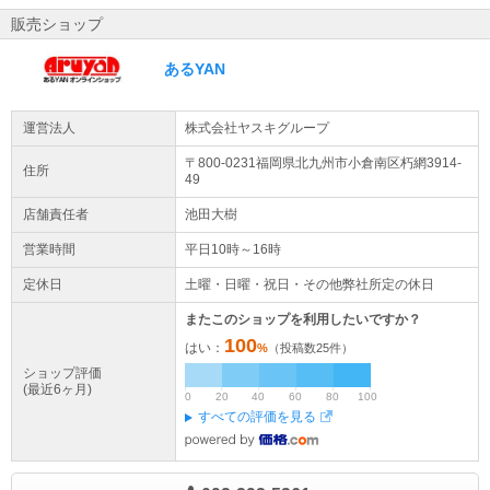
商品について
販売ショップ
当店の商品はすべて新品商品です。
あるYAN
家電引取/回収サービスについて
配送業者との契約の都合上、 現在、家電引取/回収サービスを休止さ
せていただいております。 ご迷惑をおかけいたしますが、ご了承い
運営法人
株式会社ヤスキグループ
ただけますようよろしくお願い申し上げます。
〒800-0231福岡県
北九州市小倉南区
朽網3914-
住所
49
店舗責任者
池田大樹
営業時間
平日10時～16時
定休日
土曜・日曜・祝日・その他弊社所定の休日
またこのショップを利用したいですか？
100
はい：
%
（投稿数
25
件）
ショップ評価
(最近6ヶ月)
0
20
40
60
80
100
すべての評価を見る