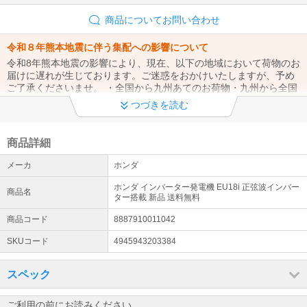
商品についてお問い合わせ
令和８年熊本地震に伴う集配への影響について
令和8年熊本地震の影響により、現在、以下の地域において荷物のお
届けに遅れが生じております。ご迷惑をおかけいたしますが、予め
ご了承くださいませ。 ・全国から九州あてのお荷物・九州から全国
あてのお荷物
つづきを読む
夏期休業のお知らせ
誠に勝手ながら【 8月11日(火) / 8月13日(木) から8月16日(日) 】を
商品詳細
夏期休業とさせていただきます。
メーカ
ホンダ
熊本県で発生した地震に伴う集配への影響について
ホンダ インバーター発電機 EU18i 正弦波インバー
商品名
熊本県で発生した地震の影響により、現在配送業者にて熊本県全域
ター搭載 新品 送料無料
でお荷物の集荷・配達を停止しております。この影響により、お荷
商品コード
8887910011042
物のお届けに遅延が生じておりますので、予めご了承くださいま
せ。
SKUコード
4945943203384
【注意喚起】悪質な詐欺サイトにご注意ください。
スペック
現在、弊社の情報を無断で盗用している偽通販サイトの存在を確認
しております。偽通販サイトと弊社とは一切の関わりはございませ
んので、くれぐれも偽通販サイトにてご注文、お振込みなどされな
ご利用の前にお読みください