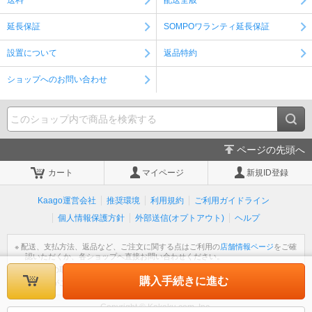
送料
配送全般
延長保証
SOMPOワランティ延長保証
設置について
返品特約
ショップへのお問い合わせ
ページの先頭へ
カート
マイページ
新規ID登録
Kaago運営会社
推奨環境
利用規約
ご利用ガイドライン
個人情報保護方針
外部送信(オプトアウト)
ヘルプ
※ 配送、支払方法、返品など、ご注文に関する点はご利用の
店舗情報ページ
をご確
認いただくか、各ショップへ直接お問い合わせください。
※ 個人情報の取扱いについては
個人情報保護方針
をご覧ください。
購入手続きに進む
※ 不明な点がございましたら
ヘルプ
をご覧ください。
Copyright © Kakaku.com, Inc.