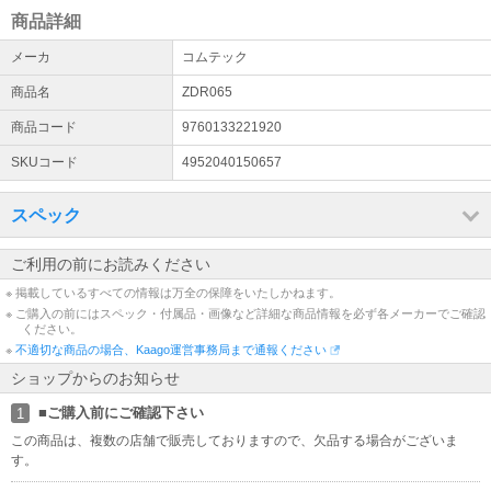
誠に勝手ながら【 8月11日(火) / 8月13日(木) から8月16日(日) 】を
商品詳細
夏期休業とさせていただきます。
メーカ
コムテック
熊本県で発生した地震に伴う集配への影響について
商品名
ZDR065
熊本県で発生した地震の影響により、現在配送業者にて熊本県全域
でお荷物の集荷・配達を停止しております。この影響により、お荷
商品コード
9760133221920
物のお届けに遅延が生じておりますので、予めご了承くださいま
SKUコード
4952040150657
せ。
【注意喚起】悪質な詐欺サイトにご注意ください。
スペック
現在、弊社の情報を無断で盗用している偽通販サイトの存在を確認
しております。偽通販サイトと弊社とは一切の関わりはございませ
ご利用の前にお読みください
んので、くれぐれも偽通販サイトにてご注文、お振込みなどされな
※ 掲載しているすべての情報は万全の保障をいたしかねます。
いようご注意ください
※ ご購入の前にはスペック・付属品・画像など詳細な商品情報を必ず各メーカーでご確認
ください。
銀行振込のお支払期日につきまして
※
不適切な商品の場合、Kaago運営事務局まで通報ください
銀行振込のご注文におきまして、お支払期日をご注文日から3日とさ
ショップからのお知らせ
せていただいております。なお、お支払期日が当店の店休日と重な
った場合、当店の翌営業日に着金確認をさせていただきますので宜
■ご購入前にご確認下さい
1
しくお願い致します
この商品は、複数の店舗で販売しておりますので、欠品する場合がございま
す。
領収書のご発行につきまして
領収書につきまして、誠に恐れ入りますが、当店では商品同梱での