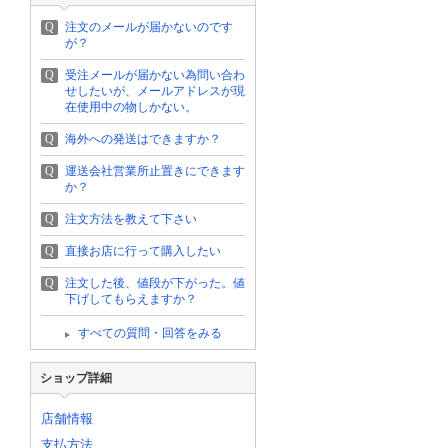
Q
注文のメールが届かないのです
が？
Q
受注メールが届かない為問い合わ
せしたいが、メールアドレスが現
在使用中の物しかない。
Q
海外への発送はできますか？
Q
運送会社営業所止置きにできます
か？
Q
注文方法を教えて下さい
Q
直接お店に行って購入したい
Q
注文した後、値段が下がった。値
下げしてもらえますか？
すべての質問・回答をみる
ショップ詳細
店舗情報
支払方法