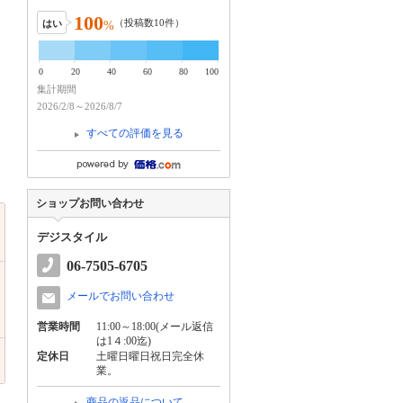
100
（投稿数
10
件）
はい
%
0
20
40
60
80
100
集計期間
2026/2/8～2026/8/7
すべての評価を見る
ショップお問い合わせ
デジスタイル
06-7505-6705
メールでお問い合わせ
営業時間
11:00～18:00(メール返信
は1４:00迄)
定休日
土曜日曜日祝日完全休
業。
商品の返品について