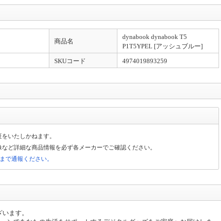
dynabook dynabook T5
商品名
P1T5YPEL [アッシュブルー]
SKUコード
4974019893259
証をいたしかねます。
像など詳細な商品情報を必ず各メーカーでご確認ください。
局まで通報ください。
ざいます。