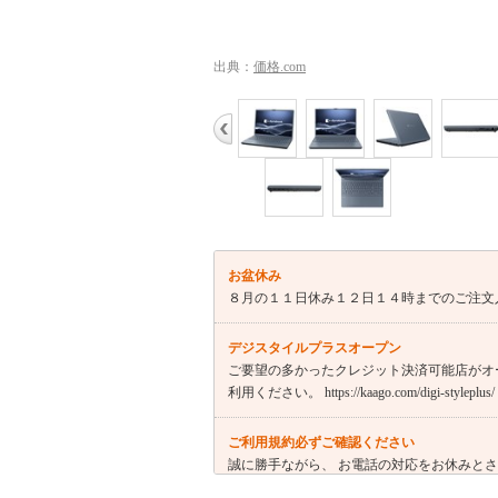
出典：
価格.com
お盆休み
８月の１１日休み１２日１４時までのご注文
デジスタイルプラスオープン
ご要望の多かったクレジット決済可能店がオ
利用ください。 https://kaago.com/digi-styleplus/
ご利用規約必ずご確認ください
誠に勝手ながら、 お電話の対応をお休みと