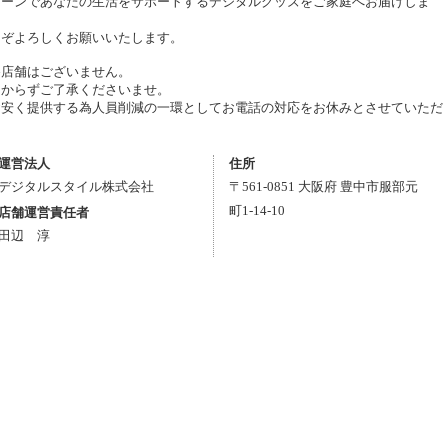
シーンであなたの生活をサポートするデジタルグッズをご家庭へお届けしま
うぞよろしくお願いいたします。
為店舗はございません。
しからずご了承くださいませ。
お安く提供する為人員削減の一環としてお電話の対応をお休みとさせていただ
運営法人
住所
デジタルスタイル株式会社
〒
561-0851
大阪府
豊中市
服部元
町1-14-10
店舗運営責任者
田辺 淳