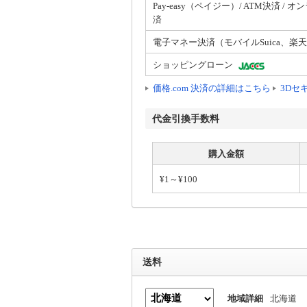
Pay-easy（ペイジー）/ ATM決済 / 
済
電子マネー決済（モバイルSuica、楽天
ショッピングローン
価格.com 決済の詳細はこちら
3Dセ
代金引換手数料
購入金額
¥1
～
¥100
送料
地域詳細
北海道