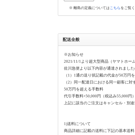
※ 離島の定義については
こちら
をご覧く
配送全般
※お知らせ
2021/11/1より超大型商品（ヤマ
佐川急便より以下内容が通達されました
（1）1通の送り状記載の代金が50万円
（2）同一配達日における同一顧客に対
50万円を超える手数料
代引手数料+50,000円（税込み55,000
上記に該当のご注文はキャンセル・別途5
1)送料について
商品詳細に記載の送料に下記の基本送料