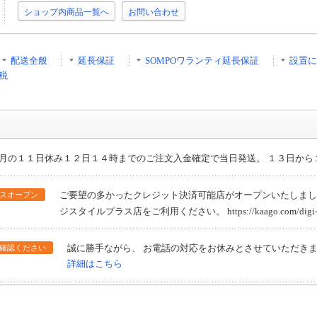
ショップ内商品一覧へ
お問い合わせ
配送全般
延長保証
SOMPOワランティ延長保証
設置に
税
月の１１日休み１２日１４時までのご注文入金確定で当日発送。 １３日から
ご要望の多かったクレジット決済可能店がオープンいたしまし
スオープン
ジスタイルプラス店をご利用ください。 https://kaago.com/digi-sty
誠に勝手ながら、 お電話の対応をお休みとさせていただきま
確認ください
詳細はこちら