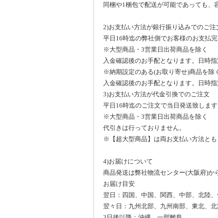
同梱や1梱包で配送が可能であっても、
2)お支払い方法が銀行振り込みでのご注
平日16時迄の弊社側でお客様のお支払
※大型商品・3営業日出荷商品を除く
入金確認後のお手配となります。日時指
※納期設定のある(お取り寄せ)商品を除
入金確認後のお手配となります。日時指
3)お支払い方法が代金引換でのご注文
平日16時迄のご注文で当日発送致しま
※大型商品・3営業日出荷商品を除く
代引きは行っておりません。
※【超大型商品】は両お支払い方法とも
4)お届けについて
商品発送は弊社物流センター(大阪府)か
お届け目安
翌日：四国、中国、関西、中部、北陸、
翌々日：九州北部、九州南部、東北、北
3日後以降：沖縄、一部離島