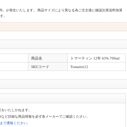
料」が発生いたします。 商品サイズにより異なる為ご注文後に確認次第送料加算
ます。
、請求書の発行が可能です。 領収書は商品の出荷後にURLより発行ください。※
商品名
トマーティン 12年 43% 700ml
話にて確認をさせていただきます。 確認次第の発送となります。 また、大型商品
す。 （配送便により不可もあり）
SKUコード
Tomartin12
証をいたしかねます。
像など詳細な商品情報を必ず各メーカーでご確認ください。
局まで通報ください。