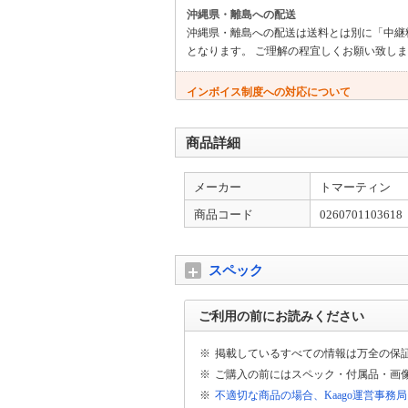
沖縄県・離島への配送
沖縄県・離島への配送は送料とは別に「中継
となります。 ご理解の程宜しくお願い致し
インボイス制度への対応について
当店では、適格請求書として領収書、納品書
代金引換を除く https://kaago.com/order/receipt/
商品詳細
代引きに関して
メーカー
トマーティン
「代引き」にてご購入のお客様は 発送前に電
に関しましては「法人のみ」の対応となりま
商品コード
0260701103618
スペック
ご利用の前にお読みください
※
掲載しているすべての情報は万全の保
※
ご購入の前にはスペック・付属品・画
※
不適切な商品の場合、Kaago運営事務