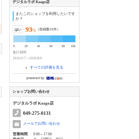
デジタルラボ Kaago店
またこのショップを利用したいです
か？
93
（投稿数
16
件）
はい
%
0
20
40
60
80
100
集計期間
2026/2/7～2026/8/6
すべての評価を見る
ショップお問い合わせ
デジタルラボ Kaago店
049-275-0131
メールでお問い合わせ
営業時間
9:00～17:00