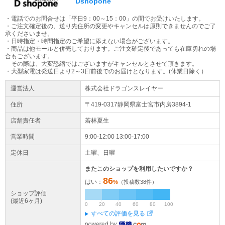
Dshopone
振込先ご案内について
・電話でのお問合せは「平日9：00～15：00」の間でお受けいたします。
お振込先のご案内は当社が手動で行っております。ご対応時間8：0
・ご注文確定後の、送り先住所の変更やキャンセルは原則できませんのでご了
0～14：00（土日は除く）また、13時以降のご注文に関しては翌朝
承くださいませ。
のご案内となります。
・日時指定・時間指定のご希望に添えない場合がございます。
・商品は他モールと併売しております。ご注文確定後であっても在庫切れの場
合もございます。
大型家電の配送について
その際は、大変恐縮ではございますがキャンセルとさせて頂きます。
大型商品（梱包サイズ合計が260cmもしくは50kg以上）はヤマトホ
・大型家電は発送日より2～3日前後でのお届けとなります。(休業日除く）
ームコンビニエンスでの配送となります。配送業者より到着時間の
運営法人
株式会社ドラゴンスレイヤー
ご連絡が当日午前中にございます。
住所
〒419-0317静岡県
富士宮市
内房
3894-1
大型商品配送注意事項
大型商品は原則日時指定不可となります。配送日のご入力は希望日
店舗責任者
若林夏生
となります。地域によってはご希望に添えない場合もございます。
営業時間
9:00-12:00 13:00-17:00
ご容赦ください。 ※大型商品配送不可地域：沖縄、その他離島地域
全域
定休日
土曜、日曜
またこのショップを利用したいですか？
86
はい：
%
（投稿数
38
件）
ショップ評価
(最近6ヶ月)
0
20
40
60
80
100
すべての評価を見る