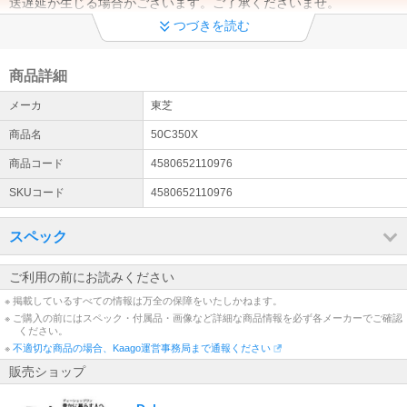
送遅延が生じる場合がございます。ご了承くださいませ。
つづきを読む
【商品発送についてのご案内】
当店は土曜・日曜は休業日となります。ご注文のタイミングにより
営業日(月曜日)からの発送となる場合がございます。ご了承くださ
商品詳細
いませ。
メーカ
東芝
エアコン設置工事お申込みまたはご検討のお客様へ
商品名
50C350X
エアコン設置サービスは全国対応しております（窓用エアコンは工
事対象外です）。 エアコンのご注文→商品の出荷→設置業者様より
商品コード
4580652110976
工事日のご連絡→設置工事の流れとなります。（商品は先納品で
SKUコード
4580652110976
す）
配送について
スペック
配送先が【沖縄県・離島】の場合は通常配送と異なるため、ご注文
をいただいた商品によっては、お届けまで日数を要する場合がござ
ご利用の前にお読みください
います。ご了承くださいませ。
※ 掲載しているすべての情報は万全の保障をいたしかねます。
※ ご購入の前にはスペック・付属品・画像など詳細な商品情報を必ず各メーカーでご確認
出荷日についてのお知らせ
ください。
平日13時までの代引きご注文(振り込みご入金確認)は当日出荷致し
※
不適切な商品の場合、Kaago運営事務局まで通報ください
ます(土日除く)。【大型商品】に関しては輸送方法が通常の宅配便
販売ショップ
とは異なる為、ご入金確認後の発送から2～3日での配送予定となり
ます。