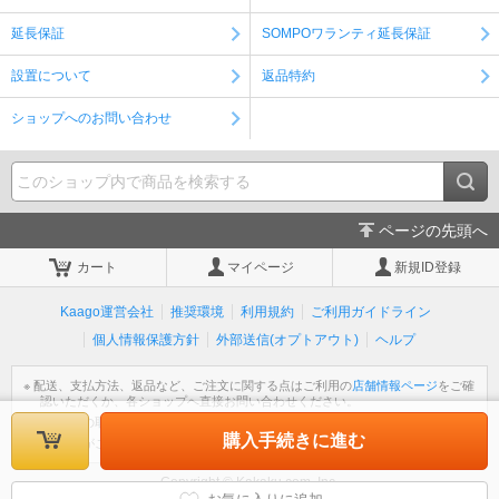
延長保証
SOMPOワランティ延長保証
設置について
返品特約
ショップへのお問い合わせ
ページの先頭へ
カート
マイページ
新規ID登録
Kaago運営会社
推奨環境
利用規約
ご利用ガイドライン
個人情報保護方針
外部送信(オプトアウト)
ヘルプ
※ 配送、支払方法、返品など、ご注文に関する点はご利用の
店舗情報ページ
をご確
認いただくか、各ショップへ直接お問い合わせください。
※ 個人情報の取扱いについては
個人情報保護方針
をご覧ください。
購入手続きに進む
※ 不明な点がございましたら
ヘルプ
をご覧ください。
Copyright © Kakaku.com, Inc.