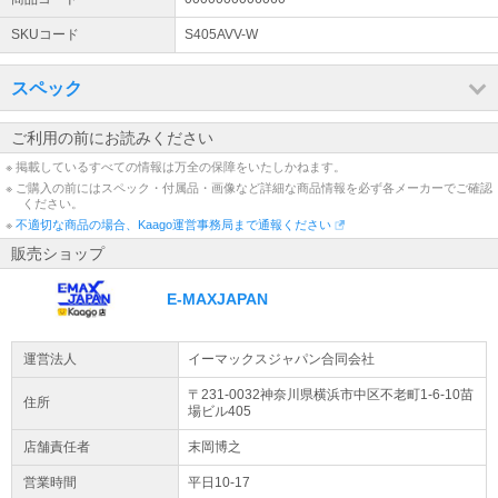
SKUコード
S405AVV-W
スペック
ご利用の前にお読みください
※ 掲載しているすべての情報は万全の保障をいたしかねます。
※ ご購入の前にはスペック・付属品・画像など詳細な商品情報を必ず各メーカーでご確認
ください。
※
不適切な商品の場合、Kaago運営事務局まで通報ください
販売ショップ
E-MAXJAPAN
運営法人
イーマックスジャパン合同会社
〒231-0032神奈川県
横浜市中区
不老町1-6-10
苗
住所
場ビル405
店舗責任者
末岡博之
営業時間
平日10-17