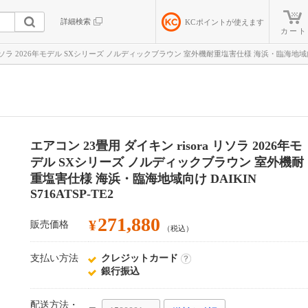
詳細検索
KC
ポイントが使えます
カート
 リソラ 2026年モデル SXシリーズ ノルディックブラウン 室外機耐重塩害仕様 海浜・臨海地域向け DA
エアコン 23畳用 ダイキン risora リソラ 2026年モ
デル SXシリーズ ノルディックブラウン 室外機耐
重塩害仕様 海浜・臨海地域向け DAIKIN
S716ATSP-TE2
271,880
¥
販売価格
（税込）
支払い方法
クレジットカード
詳
銀行振込
細
配送方法・