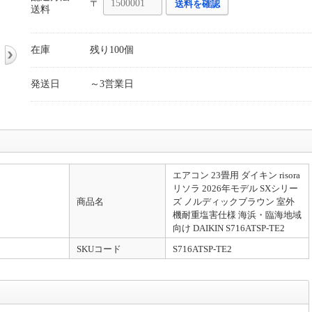
〒
送料を確認
送料
在庫
残り100個
発送日
～3営業日
エアコン 23畳用 ダイキン risora
リソラ 2026年モデル SXシリー
商品名
ズ ノルディックブラウン 室外
機耐重塩害仕様 海浜・臨海地域
向け DAIKIN S716ATSP-TE2
SKUコード
S716ATSP-TE2