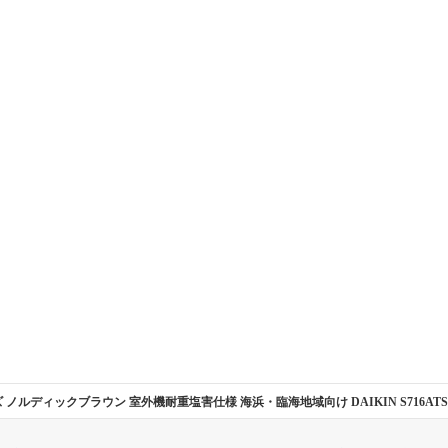
リーズ ノルディックブラウン 室外機耐重塩害仕様 海浜・臨海地域向け DAIKIN S716ATSP