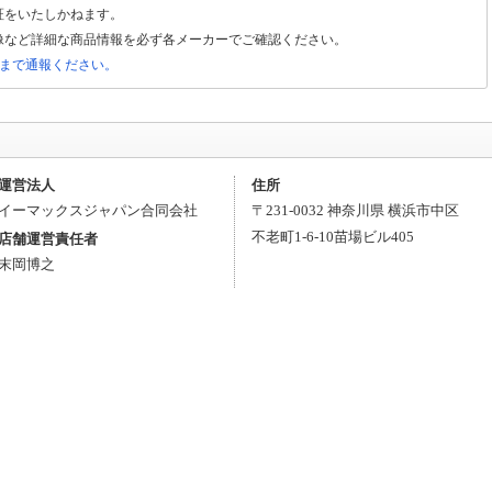
証をいたしかねます。
像など詳細な商品情報を必ず各メーカーでご確認ください。
局まで通報ください。
運営法人
住所
イーマックスジャパン合同会社
〒
231-0032
神奈川県
横浜市中区
不老町1-6-10
苗場ビル405
店舗運営責任者
末岡博之