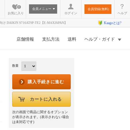
0
会員メニュー
会員登録(無料)
お気に入り
ログイン
ヘルプ
IKIN S716ATSP-TE2【E-MAXJAPAN】
Kaagoとは?
店舗情報
支払方法
送料
ヘルプ・ガイド
数量
購入手続きに進む
カートに入れる
次の画面で商品に関するオプション
が表示されます。(表示されない場合
は未対応です)