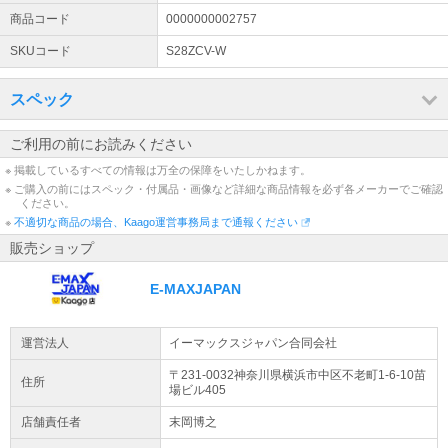
商品コード
0000000002757
SKUコード
S28ZCV-W
スペック
ご利用の前にお読みください
※ 掲載しているすべての情報は万全の保障をいたしかねます。
※ ご購入の前にはスペック・付属品・画像など詳細な商品情報を必ず各メーカーでご確認
ください。
※
不適切な商品の場合、Kaago運営事務局まで通報ください
販売ショップ
E-MAXJAPAN
運営法人
イーマックスジャパン合同会社
〒231-0032神奈川県
横浜市中区
不老町1-6-10
苗
住所
場ビル405
店舗責任者
末岡博之