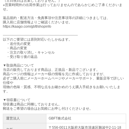
（土日祝日は営業しておりません。）
※営業時間外の出荷作業は行っておりませんのであらかじめご了承くださいま
せ。
返品規約・配送方法・免責事項や注意事項等の詳細につきましては、
購入前に店舗情報よりご確認くださいませ。
https://kaago.com/gbft/shopinfo
-----------------------------------------------------------------
以下のご要望には原則対応いたしかねます。
・送付先の変更
・商品の変更
・注文の取り消し・キャンセル
・受け取り後の返品
▼取扱商品について
当店の販売しております商品は、正規品・新品でございます。
商品ページの情報はメーカー様の情報を元に作成しておりますが、
必ずご購入前にメーカーホームページやメーカーサポート、量販店等で詳しい
仕様や
現物の色味・質感、不明な点をお確かめのうえ購入手続きをお願いいたしま
す。
▼領収書について
領収書は商品に同梱しておりません。
郵送をご希望の場合はお気軽にお申し付けくださいませ。
運営法人
GBFT株式会社
〒556-0011大阪府
大阪市浪速区
難波中2-11-18