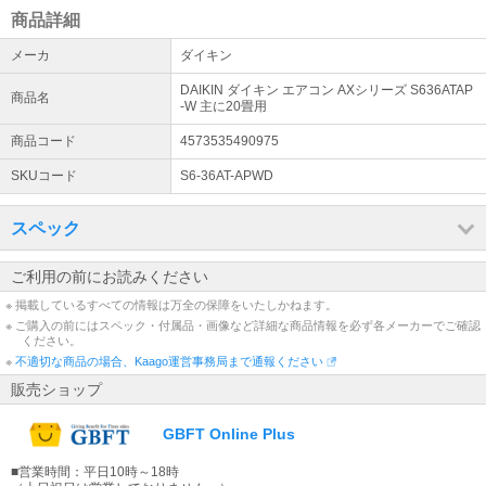
商品詳細
メーカ
ダイキン
DAIKIN ダイキン エアコン AXシリーズ S636ATAP
商品名
-W 主に20畳用
商品コード
4573535490975
SKUコード
S6-36AT-APWD
スペック
ご利用の前にお読みください
※ 掲載しているすべての情報は万全の保障をいたしかねます。
※ ご購入の前にはスペック・付属品・画像など詳細な商品情報を必ず各メーカーでご確認
ください。
※
不適切な商品の場合、Kaago運営事務局まで通報ください
販売ショップ
GBFT Online Plus
■営業時間：平日10時～18時